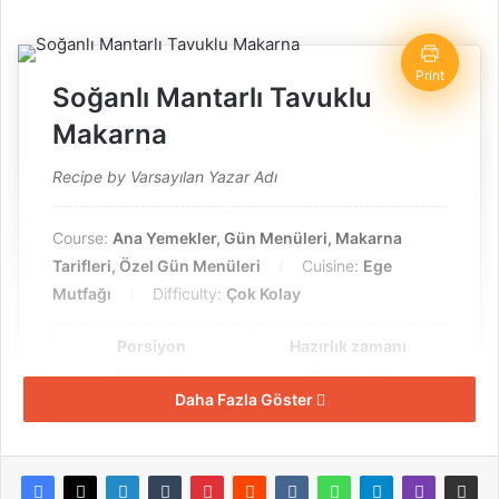
Print
Soğanlı Mantarlı Tavuklu
Makarna
Recipe by Varsayılan Yazar Adı
Course:
Ana Yemekler, Gün Menüleri, Makarna
Tarifleri, Özel Gün Menüleri
Cuisine:
Ege
Mutfağı
Difficulty:
Çok Kolay
Porsiyon
Hazırlık zamanı
4
porsiyon
30
minutes
Daha Fazla Göster
Pişirme süresi
Kalori
40
minutes
250
kcal
Toplam zaman