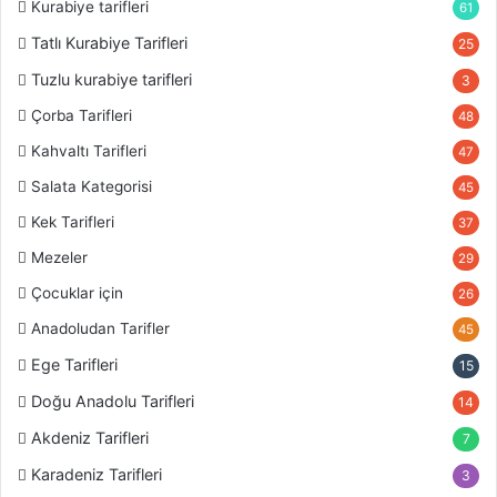
Kurabiye tarifleri
61
Yazarımızın sayfasından tarif videosu için
tıklayınız.
Tatlı Kurabiye Tarifleri
25
Tuzlu kurabiye tarifleri
3
mantarlı makarna
Çorba Tarifleri
48
Kahvaltı Tarifleri
47
Salata Kategorisi
45
Kek Tarifleri
37
Mezeler
29
Çocuklar için
26
Anadoludan Tarifler
45
Ege Tarifleri
15
Doğu Anadolu Tarifleri
14
Akdeniz Tarifleri
7
Karadeniz Tarifleri
3