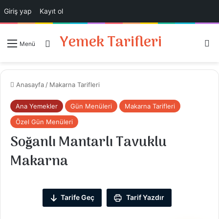
Giriş yap
Kayıt ol
Yemek Tarifleri
Ar
Giriş Yap
Menü
Anasayfa
/
Makarna Tarifleri
Ana Yemekler
Gün Menüleri
Makarna Tarifleri
Özel Gün Menüleri
Soğanlı Mantarlı Tavuklu
Makarna
Tarife Geç
Tarif Yazdır