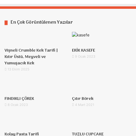
En Çok Görüntülenen Yazılar
Vişneli Crumble Kek Tarifi |
ERİK KASEFE
Kıtır Üstü, Meyveli ve
9 Ocak 2023
Yumuşacık Kek
13 Ekim 2025
FINDIKLI ÇÖREK
Çıtır Börek
8 Ocak 2023
4 Mart 2021
Kolay Pasta Tarifi
TUZLU CUPCAKE