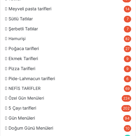
Meyveli pasta tarifleri
Malzemelerimiz rengini değiştirince istediğiniz makarnayı
14
ekleyip üstünü geçecek kadar sıcak su koyup pişirmeye
Sütlü Tatlılar
7
bırakalım.
Şerbetli Tatlılar
7
Hamurişi
Pişen makarnalarımızın üzerine rendelediğimiz peynirleri
82
koyalım. Eridikten sonra karıştıralım.
Poğaca tarifleri
27
Ekmek Tarifleri
9
Son olarak maydanozları ekleyelim. (istediğiniz herhangi
Pizza Tarifleri
9
bir yeşillikte olabilir. Ve makarnamız servise hazır.
Pide-Lahmacun tarifleri
6
NEFİS TARİFLER
69
Özel Gün Menüleri
224
Tüm ana yemekler için
tıklayınız.
5 Çayı tarifleri
202
Birbirinden güzel salata tarifleri için
tıklayınız.
Gün Menüleri
94
Doğum Günü Menüleri
10