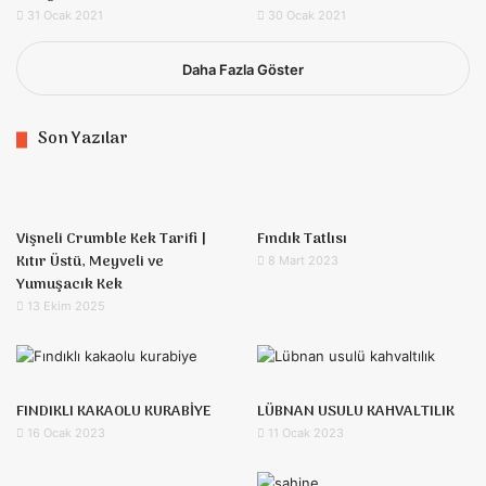
31 Ocak 2021
30 Ocak 2021
Daha Fazla Göster
Son Yazılar
Vişneli Crumble Kek Tarifi |
Fındık Tatlısı
Kıtır Üstü, Meyveli ve
8 Mart 2023
Yumuşacık Kek
13 Ekim 2025
FINDIKLI KAKAOLU KURABİYE
LÜBNAN USULU KAHVALTILIK
16 Ocak 2023
11 Ocak 2023