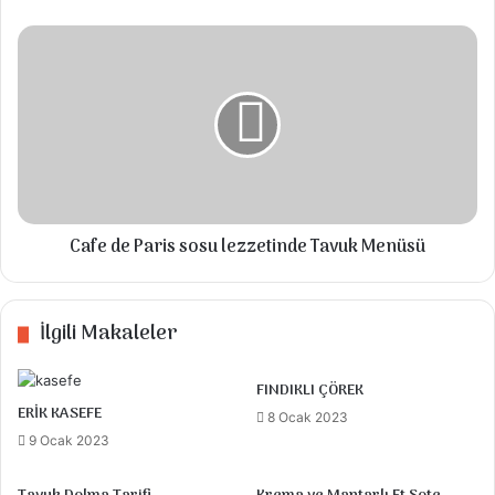
400 gr mantar
Cafe
de
Yarım paketten biraz fazla makarna
Paris
sosu
1 çay bardağı mozzarella (yoksa istediğiniz
lezzetinde
herhangi bir peynir
Tavuk
Menüsü
1 çay bardağı kaşar peyniri
Maydanoz
Cafe de Paris sosu lezzetinde Tavuk Menüsü
Talimatlar
İlgili Makaleler
Öncelikle derin bir tavayağa zeytinyağını
FINDIKLI ÇÖREK
koyup kuşbaşı doğradığımız tavukları alalım.
ERİK KASEFE
8 Ocak 2023
Tuz ve karabiberini ekleyelim, on dakika
9 Ocak 2023
kadar sonra soğanları katalım. (Sarımsak
sevenler 3 diş kullanabilirsiniz) Soğan ve