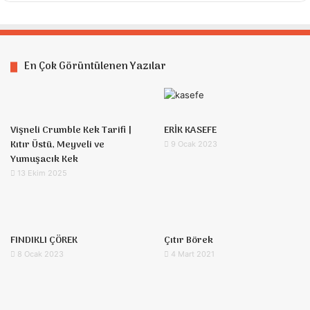
En Çok Görüntülenen Yazılar
Vişneli Crumble Kek Tarifi |
ERİK KASEFE
Kıtır Üstü, Meyveli ve
9 Ocak 2023
Yumuşacık Kek
13 Ekim 2025
FINDIKLI ÇÖREK
Çıtır Börek
8 Ocak 2023
4 Mart 2021