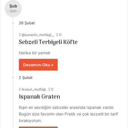
Şub
- 2021 -
26 Şubat
@sunanin_mutfagi__
0
Sebzeli Terbiyeli Köfte
Harika bir yemek
Devamını Oku »
2 Şubat
ikosun_mutfağı
0
Ispanak Graten
Kışın en sevdiğim sebzeler arasında Ispanak vardır.
Bugün size favorim olan Pratik ve çok lezzetli bir tarif
bırakıyorum.