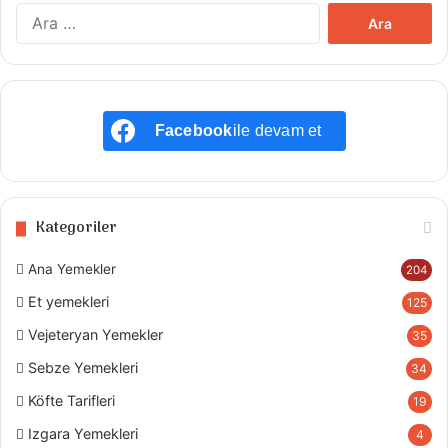
A
r
a
m
a
:
Facebook
ile devam et
Kategoriler
Ana Yemekler
204
Et yemekleri
125
Vejeteryan Yemekler
35
Sebze Yemekleri
34
Köfte Tarifleri
19
Izgara Yemekleri
4