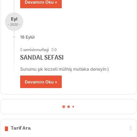
Devamını Oku »
Eyl
- 2020 -
16 Eylül
semisinmutfagi
0
SANDAL SEFASI
Sunumu şık lezzeti müthiş mutlaka deneyin:)
Devamını Oku »
Tarif Ara