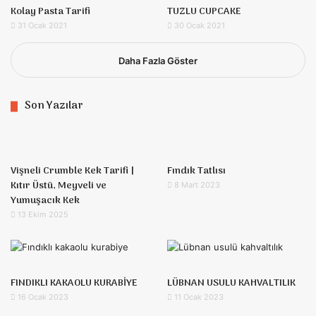
Kolay Pasta Tarifi
TUZLU CUPCAKE
31 Ocak 2021
30 Ocak 2021
Daha Fazla Göster
Son Yazılar
Vişneli Crumble Kek Tarifi |
Fındık Tatlısı
Kıtır Üstü, Meyveli ve
8 Mart 2023
Yumuşacık Kek
13 Ekim 2025
FINDIKLI KAKAOLU KURABİYE
LÜBNAN USULU KAHVALTILIK
16 Ocak 2023
11 Ocak 2023