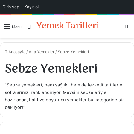
Giriş yap
Kayıt ol
Yemek Tarifleri
A
Giriş Yap
Menü
Anasayfa
/
Ana Yemekler
/
Sebze Yemekleri
Sebze Yemekleri
“Sebze yemekleri, hem sağlıklı hem de lezzetli tariflerle
sofralarınızı renklendiriyor. Mevsim sebzeleriyle
hazırlanan, hafif ve doyurucu yemekler bu kategoride sizi
bekliyor!”