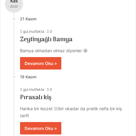
Kas
- 2020 -
21 Kasım
gul.mutfakta
0
Zeytinyağlı Bamya
Bamya olmadan olmaz diyenler 🤩
Devamını Oku »
19 Kasım
gul.mutfakta
0
Pırasalı kiş
Harika bir lezzet 👌🏼bir okadar da pratik nefis bir kiş
tarifi
Devamını Oku »