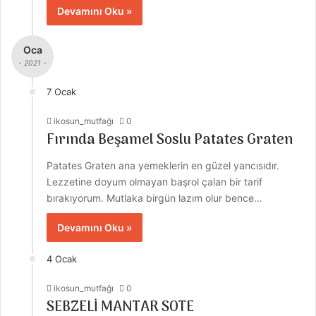
Devamını Oku »
Oca
- 2021 -
7 Ocak
ikosun_mutfağı
0
Fırında Beşamel Soslu Patates Graten
Patates Graten ana yemeklerin en güzel yancısıdır.
Lezzetine doyum olmayan başrol çalan bir tarif
bırakıyorum. Mutlaka birgün lazım olur bence…
Devamını Oku »
4 Ocak
ikosun_mutfağı
0
SEBZELİ MANTAR SOTE