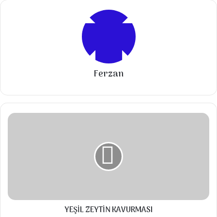
Malzemeler
Süzme yoğurt
Sarımsak
Yeşil biber
Ferzan
Sucuk
Domates(çeri)
YEŞİL
Haşlanmış yumurta
ZEYTİN
Tuz
KAVURMASI
Üzeri için:
Kırmızı toz biber
YEŞİL ZEYTİN KAVURMASI
Talimatlar