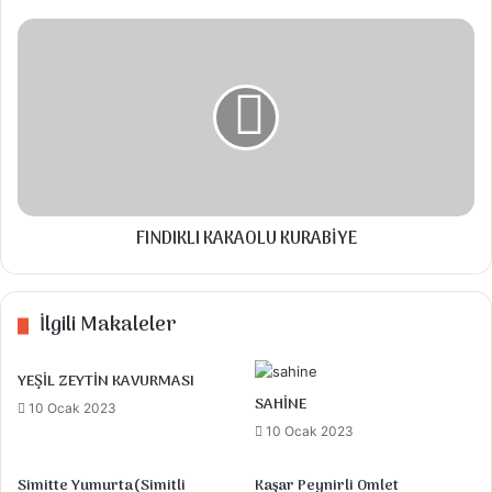
FINDIKLI
Arzu ettiğiniz kadar malzemeyle
KAKAOLU
KURABİYE
yapabilirsiniz.
Süzme yoğurt ve sarımsak karıştırılıp tabağa
konulur.
Diğer malzemeler kızartılıp soğuyunca
yoğurt üzerine konur
FINDIKLI KAKAOLU KURABİYE
En son üzerine kırmızı toz biber
serpebilirsiniz. Afiyet olsun
İlgili Makaleler
YEŞİL ZEYTİN KAVURMASI
SAHİNE
10 Ocak 2023
10 Ocak 2023
Simitte Yumurta(Simitli
Kaşar Peynirli Omlet