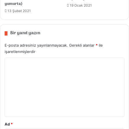
yumurta)
19 Ocak 2021
13 Şubat 2021
Bir yanıt yazın
E-posta adresiniz yayınlanmayacak.
Gerekli alanlar
*
ile
işaretlenmişlerdir
Y
o
r
u
m
*
Ad
*