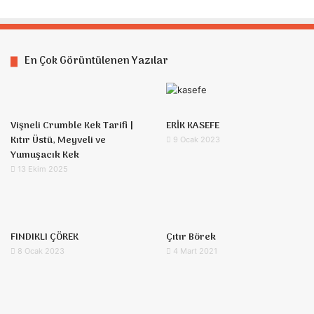
En Çok Görüntülenen Yazılar
Vişneli Crumble Kek Tarifi |
ERİK KASEFE
Kıtır Üstü, Meyveli ve
9 Ocak 2023
Yumuşacık Kek
13 Ekim 2025
FINDIKLI ÇÖREK
Çıtır Börek
8 Ocak 2023
4 Mart 2021