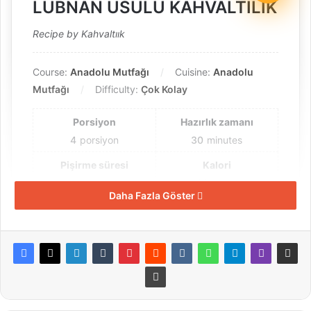
LÜBNAN USULU KAHVALTILIK
Recipe by Kahvaltıık
Course:
Anadolu Mutfağı
Cuisine:
Anadolu
Mutfağı
Difficulty:
Çok Kolay
Porsiyon
Hazırlık zamanı
4
porsiyon
30
minutes
Pişirme süresi
Kalori
40
minutes
300
kcal
Daha Fazla Göster
Toplam zaman
1
hour
10
minutes
kahvaltlık