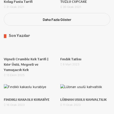
Kolay Pasta Tarifi
TUZLU CUPCAKE
31 Ocak 2021
30 Ocak 2021
Daha Fazla Göster
Son Yazılar
Vişneli Crumble Kek Tarifi |
Fındık Tatlısı
Kıtır Üstü, Meyveli ve
8 Mart 2023
Yumuşacık Kek
13 Ekim 2025
FINDIKLI KAKAOLU KURABİYE
LÜBNAN USULU KAHVALTILIK
16 Ocak 2023
11 Ocak 2023