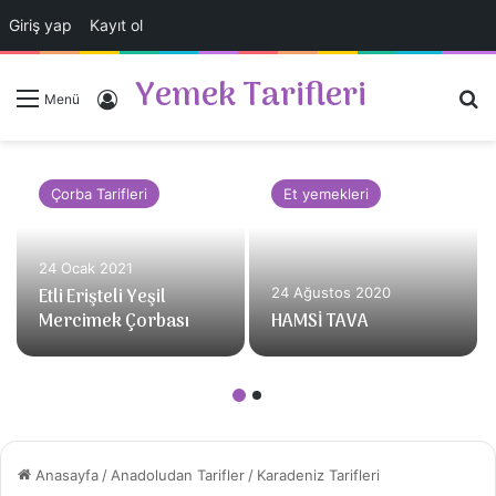
Giriş yap
Kayıt ol
Yemek Tarifleri
A
Giriş Yap
Menü
Çorba Tarifleri
Et yemekleri
24 Ocak 2021
Etli Erişteli Yeşil
24 Ağustos 2020
Mercimek Çorbası
HAMSİ TAVA
Anasayfa
/
Anadoludan Tarifler
/
Karadeniz Tarifleri