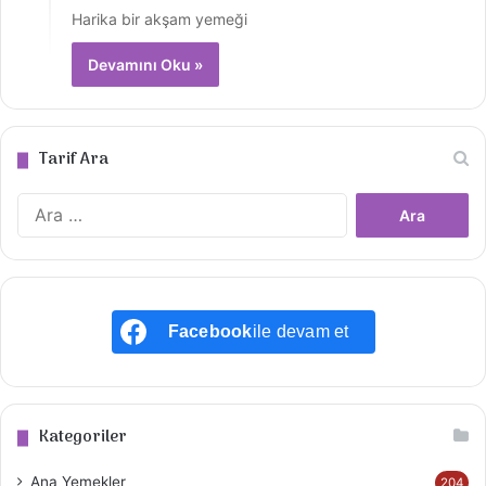
Harika bir akşam yemeği
Devamını Oku »
Tarif Ara
A
r
a
m
a
:
Facebook
ile devam et
Kategoriler
Ana Yemekler
204