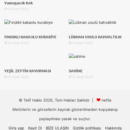
Yumuşacık Kek
13 Ekim 2025
FINDIKLI KAKAOLU KURABİYE
LÜBNAN USULU KAHVALTILIK
16 Ocak 2023
11 Ocak 2023
YEŞİL ZEYTİN KAVURMASI
SAHİNE
10 Ocak 2023
10 Ocak 2023
© Telif Hakkı 2026, Tüm Hakları Saklıdır |
nefiis
Metinlerin ve görsellerin kaynak gösterilmeden kopyalanıp
paylaşılması yasak ve suçtur.
Giriş yap
Kayıt Ol
BİZE ULAŞIN
Gizlilik politikası
Hakkında