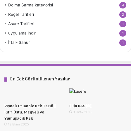
Dolma Sarma kategorisi
4
Reçel Tarifleri
2
Aşure Tarifleri
1
uygulama indir
1
İftar- Sahur
1
En Çok Görüntülenen Yazılar
Vişneli Crumble Kek Tarifi |
ERİK KASEFE
Kıtır Üstü, Meyveli ve
9 Ocak 2023
Yumuşacık Kek
13 Ekim 2025