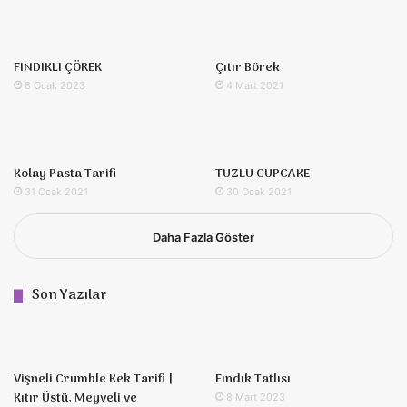
FINDIKLI ÇÖREK
Çıtır Börek
8 Ocak 2023
4 Mart 2021
Kolay Pasta Tarifi
TUZLU CUPCAKE
31 Ocak 2021
30 Ocak 2021
Daha Fazla Göster
Son Yazılar
Vişneli Crumble Kek Tarifi |
Fındık Tatlısı
Kıtır Üstü, Meyveli ve
8 Mart 2023