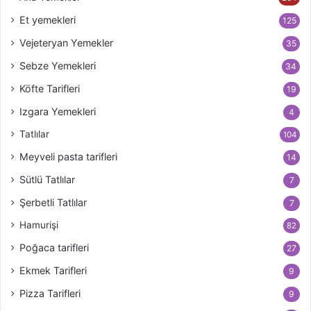
Et yemekleri
125
Vejeteryan Yemekler
35
Sebze Yemekleri
34
Köfte Tarifleri
19
Izgara Yemekleri
4
Tatlılar
104
Meyveli pasta tarifleri
14
Sütlü Tatlılar
7
Şerbetli Tatlılar
7
Hamurişi
82
Poğaca tarifleri
27
Ekmek Tarifleri
9
Pizza Tarifleri
9