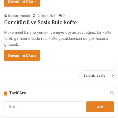
Devamını Oku »
ikosun_mutfağı
13 Ocak 2021
0
Garnitürlü ve Soslu Rulo Köfte
Mükemmel bir ana yemek, yemeye doyamayacağınız bir köfte
tarifi, garnitürlü soslu rulo köfte çocuklarınızın da çok hoşuna
gidecek.
Devamını Oku »
Sonraki sayfa
Tarif Ara
A
r
a