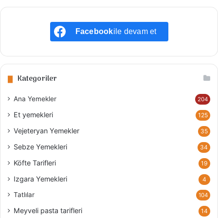
m
a
:
Facebook
ile devam et
Kategoriler
Ana Yemekler
204
Et yemekleri
125
Vejeteryan Yemekler
35
Sebze Yemekleri
34
Köfte Tarifleri
19
Izgara Yemekleri
4
Tatlılar
104
Meyveli pasta tarifleri
14