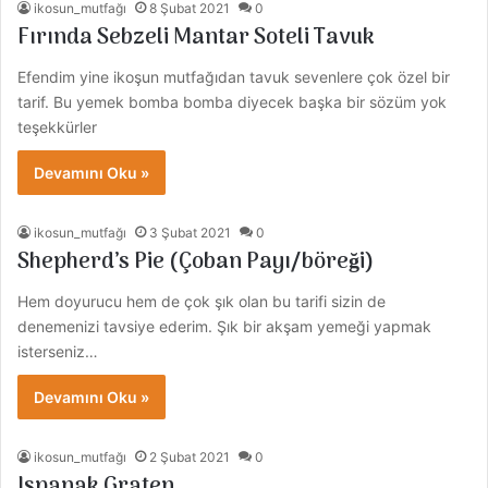
ikosun_mutfağı
8 Şubat 2021
0
Fırında Sebzeli Mantar Soteli Tavuk
Efendim yine ikoşun mutfağıdan tavuk sevenlere çok özel bir
tarif. Bu yemek bomba bomba diyecek başka bir sözüm yok
teşekkürler
Devamını Oku »
ikosun_mutfağı
3 Şubat 2021
0
Shepherd’s Pie (Çoban Payı/böreği)
Hem doyurucu hem de çok şık olan bu tarifi sizin de
denemenizi tavsiye ederim. Şık bir akşam yemeği yapmak
isterseniz…
Devamını Oku »
ikosun_mutfağı
2 Şubat 2021
0
Ispanak Graten