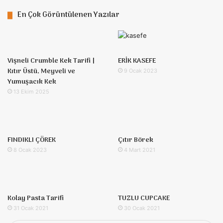
En Çok Görüntülenen Yazılar
Vişneli Crumble Kek Tarifi |
ERİK KASEFE
Kıtır Üstü, Meyveli ve
9 Ocak 2023
Yumuşacık Kek
13 Ekim 2025
FINDIKLI ÇÖREK
Çıtır Börek
8 Ocak 2023
4 Mart 2021
Kolay Pasta Tarifi
TUZLU CUPCAKE
31 Ocak 2021
30 Ocak 2021