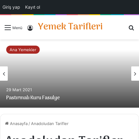
Giriş yap
Kayıt ol
Yemek Tarifleri
A
Giriş Yap
Menü
Ana Yemekler
29 Mart 2021
Pastırmalı Kuru Fasulye
Anasayfa
/
Anadoludan Tarifler