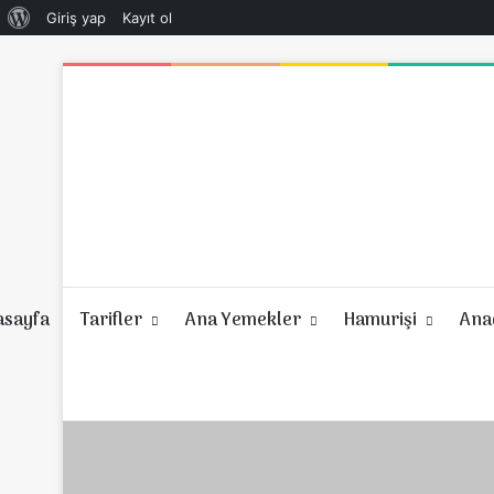
WordPress
Giriş yap
Kayıt ol
hakkında
asayfa
Tarifler
Ana Yemekler
Hamurişi
Anad