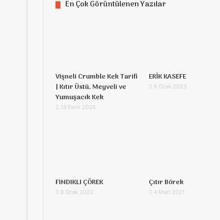
En Çok Görüntülenen Yazılar
Vişneli Crumble Kek Tarifi
ERİK KASEFE
| Kıtır Üstü, Meyveli ve
9 Ocak 2023
Yumuşacık Kek
13 Ekim 2025
FINDIKLI ÇÖREK
Çıtır Börek
8 Ocak 2023
4 Mart 2021