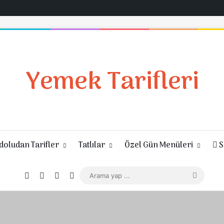
Yemek Tarifleri
oludan Tarifler
Tatlılar
Özel Gün Menüleri
S
Giriş Yap
Rastgele Makale
Kenar Bölmesi
Dış görünümü değiştir
Arama
yap
...