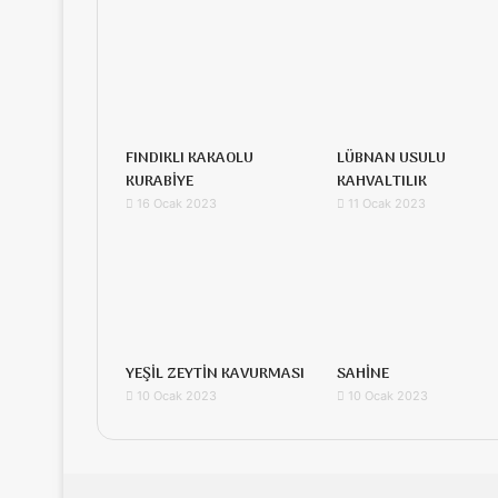
FINDIKLI KAKAOLU
LÜBNAN USULU
KURABİYE
KAHVALTILIK
16 Ocak 2023
11 Ocak 2023
YEŞİL ZEYTİN KAVURMASI
SAHİNE
10 Ocak 2023
10 Ocak 2023