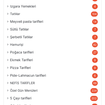
Izgara Yemekleri
4
Tatlılar
104
Meyveli pasta tarifleri
14
Sütlü Tatlılar
7
Şerbetli Tatlılar
7
Hamurişi
82
Poğaca tarifleri
27
Ekmek Tarifleri
9
Pizza Tarifleri
9
Pide-Lahmacun tarifleri
6
NEFİS TARİFLER
69
Özel Gün Menüleri
224
5 Çayı tarifleri
202