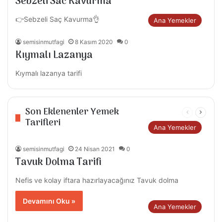
Sebzeli Sac Kavurma
👉Sebzeli Saç Kavurma👌
Ana Yemekler
semisinmutfagi
8 Kasım 2020
0
Kıymalı Lazanya
Kıymalı lazanya tarifi
Son Eklenenler Yemek
Önceki
Sonrak
Tarifleri
sayfa
sayfa
Ana Yemekler
semisinmutfagi
24 Nisan 2021
0
Tavuk Dolma Tarifi
Nefis ve kolay iftara hazırlayacağınız Tavuk dolma
Devamını Oku »
Ana Yemekler