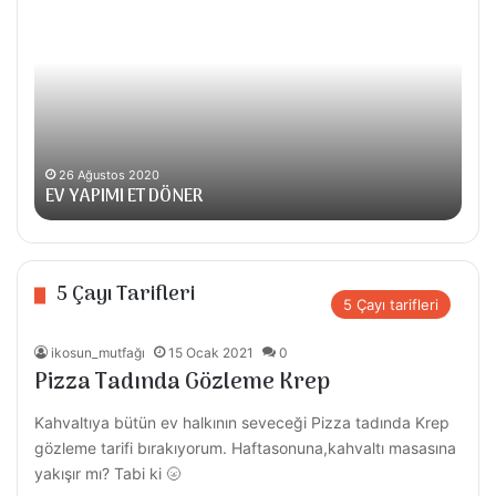
YAPIMI
BEZE
ET
SEB
DÖNER
YEM
26 Ağustos 2020
8
EV YAPIMI ET DÖNER
KI
5 Çayı Tarifleri
5 Çayı tarifleri
ikosun_mutfağı
15 Ocak 2021
0
Pizza Tadında Gözleme Krep
Kahvaltıya bütün ev halkının seveceği Pizza tadında Krep
gözleme tarifi bırakıyorum. Haftasonuna,kahvaltı masasına
yakışır mı? Tabi ki 🌝