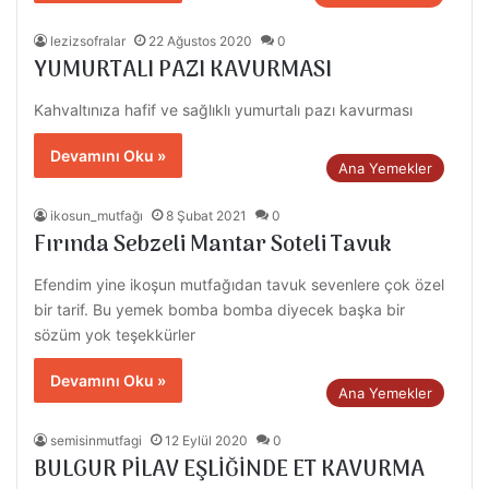
lezizsofralar
22 Ağustos 2020
0
YUMURTALI PAZI KAVURMASI
Kahvaltınıza hafif ve sağlıklı yumurtalı pazı kavurması
Devamını Oku »
Ana Yemekler
ikosun_mutfağı
8 Şubat 2021
0
Fırında Sebzeli Mantar Soteli Tavuk
Efendim yine ikoşun mutfağıdan tavuk sevenlere çok özel
bir tarif. Bu yemek bomba bomba diyecek başka bir
sözüm yok teşekkürler
Devamını Oku »
Ana Yemekler
semisinmutfagi
12 Eylül 2020
0
BULGUR PİLAV EŞLİĞİNDE ET KAVURMA