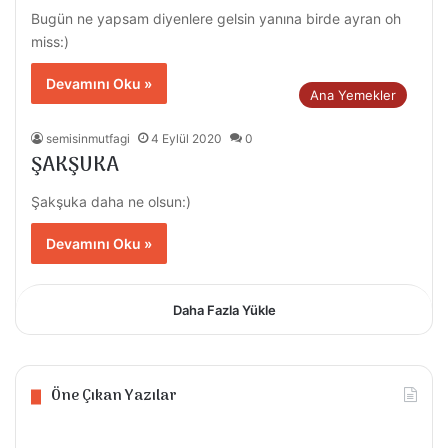
Bugün ne yapsam diyenlere gelsin yanına birde ayran oh
miss:)
Devamını Oku »
Ana Yemekler
semisinmutfagi
4 Eylül 2020
0
ŞAKŞUKA
Şakşuka daha ne olsun:)
Devamını Oku »
Daha Fazla Yükle
Öne Çıkan Yazılar
EV
KIYM