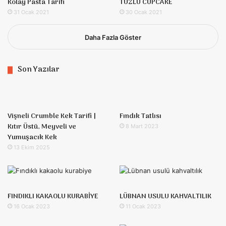
Kolay Pasta Tarifi
TUZLU CUPCAKE
31 Ocak 2021
30 Ocak 2021
Daha Fazla Göster
Son Yazılar
Vişneli Crumble Kek Tarifi |
Fındık Tatlısı
Kıtır Üstü, Meyveli ve
8 Mart 2023
Yumuşacık Kek
13 Ekim 2025
FINDIKLI KAKAOLU KURABİYE
LÜBNAN USULU KAHVALTILIK
16 Ocak 2023
11 Ocak 2023