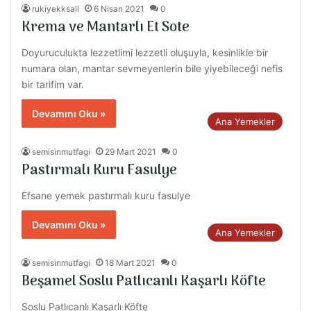
rukiyekksall
6 Nisan 2021
0
Krema ve Mantarlı Et Sote
Doyuruculukta lezzetlimi lezzetli oluşuyla, kesinlikle bir
numara olan, mantar sevmeyenlerin bile yiyebileceği nefis
bir tarifim var.
Devamını Oku »
Ana Yemekler
semisinmutfagi
29 Mart 2021
0
Pastırmalı Kuru Fasulye
Efsane yemek pastırmalı kuru fasulye
Devamını Oku »
Ana Yemekler
semisinmutfagi
18 Mart 2021
0
Beşamel Soslu Patlıcanlı Kaşarlı Köfte
Soslu Patlıcanlı Kaşarlı Köfte