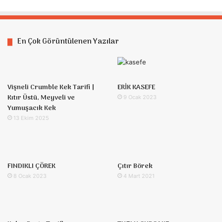
En Çok Görüntülenen Yazılar
Vişneli Crumble Kek Tarifi |
ERİK KASEFE
Kıtır Üstü, Meyveli ve
9 Ocak 2023
Yumuşacık Kek
13 Ekim 2025
FINDIKLI ÇÖREK
Çıtır Börek
8 Ocak 2023
4 Mart 2021