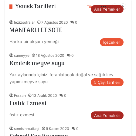
Yemek Tarifleri
Tümü
More
Önceki
Sonrak
Ana Yemekler
sayfa
sayfa
lezizsofralar
7 Ağustos 2020
0
MANTARLI ET SOTE
Harika bir akşam yemeği
İçeçekler
sumeyye
18 Ağustos 2020
0
Kızılcık meyve suyu
Yaz aylarında içinizi ferahlatacak doğal ve sağlıklı ev
yapımı meyve suyu
5 Çayı tarifleri
Ferzan
13 Aralık 2020
0
Fıstık Ezmesi
fıstık ezmesi
Ana Yemekler
semisinmutfagi
9 Kasım 2020
0