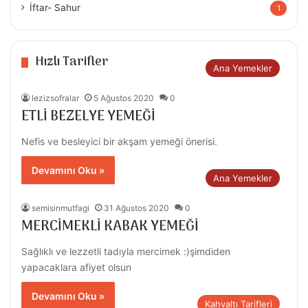
İftar- Sahur
1
Hızlı Tarifler
Ana Yemekler
lezizsofralar
5 Ağustos 2020
0
ETLİ BEZELYE YEMEĞİ
Nefis ve besleyici bir akşam yemeği önerisi.
Devamını Oku »
Ana Yemekler
semisinmutfagi
31 Ağustos 2020
0
MERCİMEKLİ KABAK YEMEĞİ
Sağlıklı ve lezzetli tadıyla mercimek :)şimdiden
yapacaklara afiyet olsun
Devamını Oku »
Kahvaltı Tarifleri