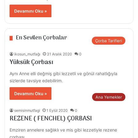
Devamını Oku »
En Sevilen Çorbalar
Çorba Tarifleri
ikosun_mutfağı
31 Aralık 2020
0
Yüksük Çorbası
Aynı Anne elli değmiş gibi lezzetli ve gönül rahatlığıyla
sizlerde tavsiye edebilirim.
Devamını Oku »
Ana Yemekler
semisinmutfagi
1 Eylül 2020
0
REZENE ( FENCHEL) ÇORBASI
Emziren annelere sağlıklı ve mis gibi lezzetiyle rezene
çorbası