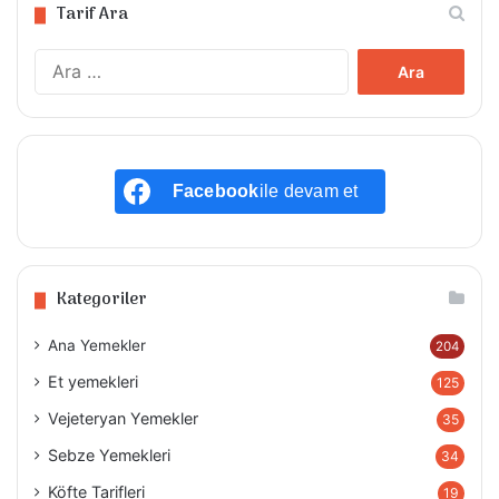
Tarif Ara
Arama:
Facebook
ile devam et
Kategoriler
Ana Yemekler
204
Et yemekleri
125
Vejeteryan Yemekler
35
Sebze Yemekleri
34
Köfte Tarifleri
19