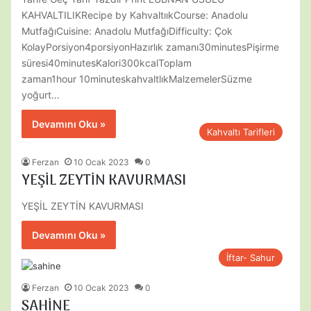
KAHVALTILIKRecipe by KahvaltııkCourse: Anadolu
MutfağıCuisine: Anadolu MutfağıDifficulty: Çok
KolayPorsiyon4porsiyonHazırlık zamanı30minutesPişirme
süresi40minutesKalori300kcalToplam
zaman1hour 10minuteskahvaltlıkMalzemelerSüzme
yoğurt…
Devamını Oku »
Kahvaltı Tarifleri
Ferzan
10 Ocak 2023
0
YEŞİL ZEYTİN KAVURMASI
YEŞİL ZEYTİN KAVURMASI
Devamını Oku »
İftar- Sahur
Ferzan
10 Ocak 2023
0
SAHİNE