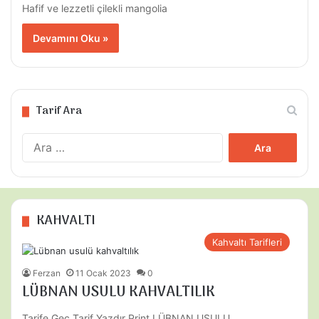
Hafif ve lezzetli çilekli mangolia
Devamını Oku »
Tarif Ara
Arama:
KAHVALTI
Kahvaltı Tarifleri
Ferzan
11 Ocak 2023
0
LÜBNAN USULU KAHVALTILIK
Tarife Geç Tarif Yazdır Print LÜBNAN USULU