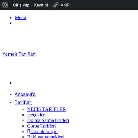
WordPress
Giriş yap
Kayıt ol
AMP
hakkında
Menü
Giriş
Yap
Yemek Tarifleri
Arama
yap
Anasayfa
...
Tarifler
NEFİS TARİFLER
İçeçekler
Dolma Sarma tarifleri
Çorba Tarifleri
Çocuklar için
Bakliyat yemekleri