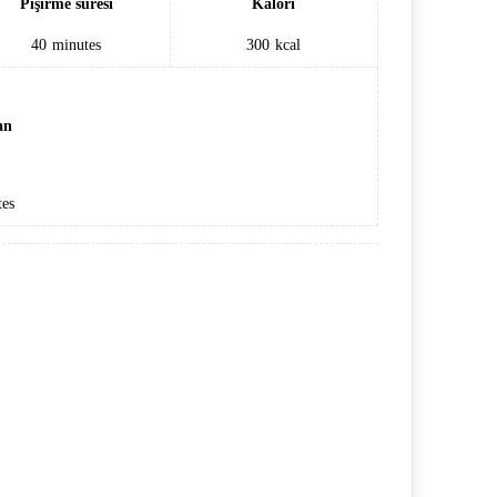
Pişirme süresi
Kalori
40
minutes
300
kcal
an
es