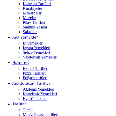
Kahvaltı Tarifleri
Kurabiyeler
Makarnalar
Mezeler
Pilav Tarifleri
Sağlıklı Yaşam
Salatalar
Ana Yemekler
Et yemekleri
Izgara Yemekleri
Sebze Yemekleri
Vejeteryan Yemekler
Hamurişi
Ekmek Tarifleri
Pizza Tarifleri
Poğaca tarifleri
Anadoludan Tarifler
Akdeniz Yemekleri
Karadeniz Yemekleri
Ege Yemekleri
Tatlılar
Tümü
Meyveli pasta tarifleri