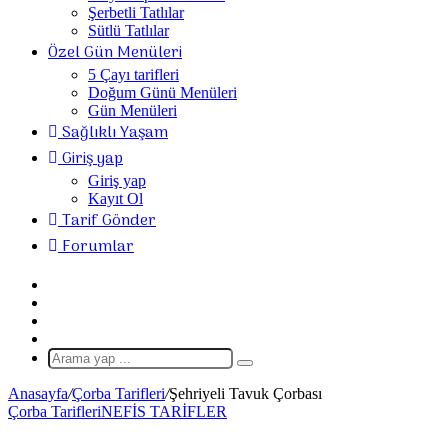
Şerbetli Tatlılar
Sütlü Tatlılar
Özel Gün Menüleri
5 Çayı tarifleri
Doğum Günü Menüleri
Gün Menüleri
Sağlıklı Yaşam
Giriş yap
Giriş yap
Kayıt Ol
Tarif Gönder
Forumlar
Giriş
Yap
Rastgele
Makale
Kenar
Bölmesi
Dış
görünümü
Arama
değiştir
yap
Anasayfa
/
Çorba Tarifleri
/
Şehriyeli Tavuk Çorbası
...
Çorba Tarifleri
NEFİS TARİFLER