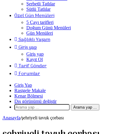
Şerbetli Tatlılar
Sütlü Tatlılar
Özel Gün Menüleri
5 Çayı tarifleri
Doğum Günü Menüleri
Gün Menüleri
Sağlıklı Yaşam
Giriş yap
Giriş yap
Kayıt Ol
Tarif Gönder
Forumlar
Giriş Yap
Rastgele Makale
Kenar Bölmesi
Dış görünümü değiştir
Arama yap ...
Anasayfa
/
şehriyeli tavuk çorbası