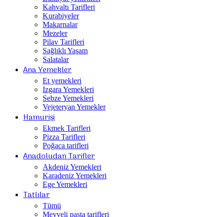
Kahvaltı Tarifleri
Kurabiyeler
Makarnalar
Mezeler
Pilav Tarifleri
Sağlıklı Yaşam
Salatalar
Ana Yemekler
Et yemekleri
Izgara Yemekleri
Sebze Yemekleri
Vejeteryan Yemekler
Hamurişi
Ekmek Tarifleri
Pizza Tarifleri
Poğaca tarifleri
Anadoludan Tarifler
Akdeniz Yemekleri
Karadeniz Yemekleri
Ege Yemekleri
Tatlılar
Tümü
Meyveli pasta tarifleri