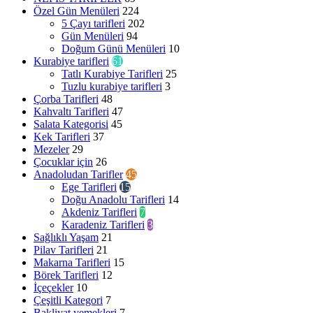
Özel Gün Menüleri
224
5 Çayı tarifleri
202
Gün Menüleri
94
Doğum Günü Menüleri
10
Kurabiye tarifleri
61
Tatlı Kurabiye Tarifleri
25
Tuzlu kurabiye tarifleri
3
Çorba Tarifleri
48
Kahvaltı Tarifleri
47
Salata Kategorisi
45
Kek Tarifleri
37
Mezeler
29
Çocuklar için
26
Anadoludan Tarifler
45
Ege Tarifleri
15
Doğu Anadolu Tarifleri
14
Akdeniz Tarifleri
7
Karadeniz Tarifleri
3
Sağlıklı Yaşam
21
Pilav Tarifleri
21
Makarna Tarifleri
15
Börek Tarifleri
12
İçeçekler
10
Çeşitli Kategori
7
Bakliyat yemekleri
7