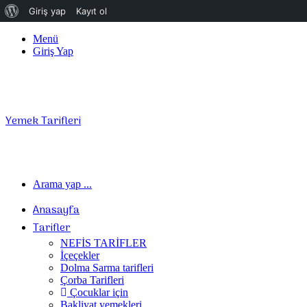
WordPress
Giriş yap
Kayıt ol
hakkında
Menü
Giriş Yap
Yemek Tarifleri
Arama yap ...
Anasayfa
Tarifler
NEFİS TARİFLER
İçeçekler
Dolma Sarma tarifleri
Çorba Tarifleri
Çocuklar için
Bakliyat yemekleri