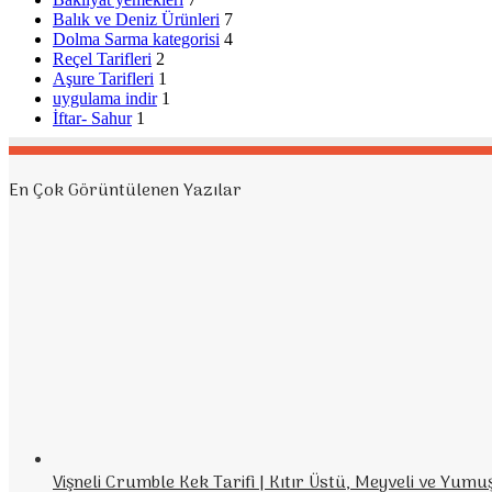
Balık ve Deniz Ürünleri
7
Dolma Sarma kategorisi
4
Reçel Tarifleri
2
Aşure Tarifleri
1
uygulama indir
1
İftar- Sahur
1
En Çok Görüntülenen Yazılar
Vişneli Crumble Kek Tarifi | Kıtır Üstü, Meyveli ve Yumu