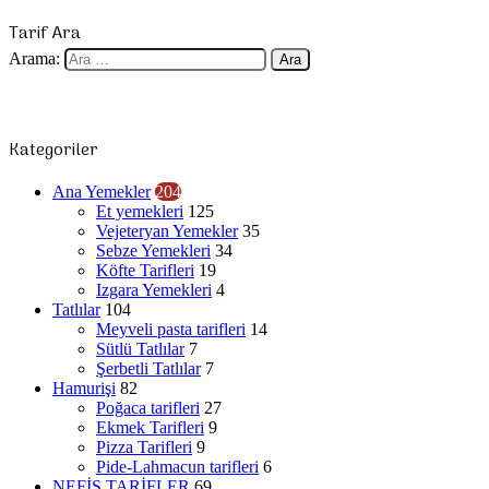
Tarif Ara
Arama:
Kategoriler
Ana Yemekler
204
Et yemekleri
125
Vejeteryan Yemekler
35
Sebze Yemekleri
34
Köfte Tarifleri
19
Izgara Yemekleri
4
Tatlılar
104
Meyveli pasta tarifleri
14
Sütlü Tatlılar
7
Şerbetli Tatlılar
7
Hamurişi
82
Poğaca tarifleri
27
Ekmek Tarifleri
9
Pizza Tarifleri
9
Pide-Lahmacun tarifleri
6
NEFİS TARİFLER
69