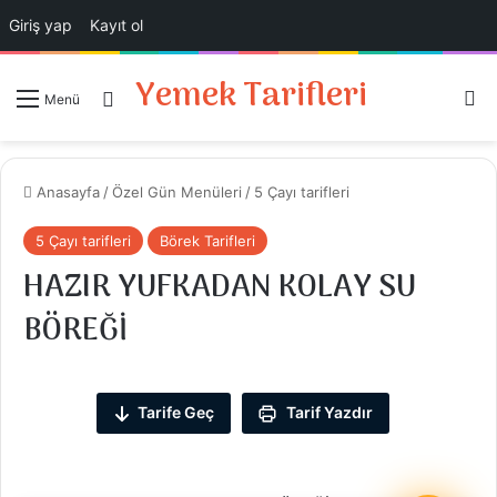
Giriş yap
Kayıt ol
Yemek Tarifleri
Ar
Giriş Yap
Menü
Anasayfa
/
Özel Gün Menüleri
/
5 Çayı tarifleri
5 Çayı tarifleri
Börek Tarifleri
HAZIR YUFKADAN KOLAY SU
BÖREĞİ
Tarife Geç
Tarif Yazdır