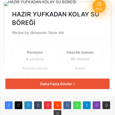
Print
HAZIR YUFKADAN KOLAY SU
BÖREĞİ
Recipe by Varsayılan Yazar Adı
Porsiyon
Hazırlık zamanı
4
porsiyon
30
minutes
Pişirme süresi
Kalori
40
minutes
229
kcal
Daha Fazla Göster
Toplam zaman
1
hour
10
minutes