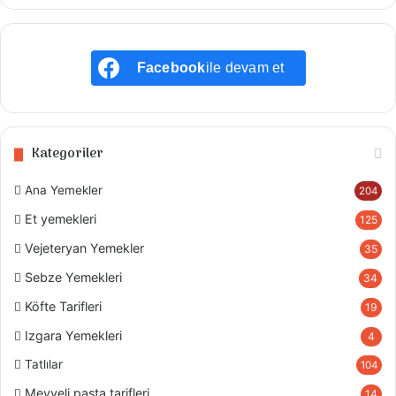
Facebook
ile devam et
Kategoriler
Ana Yemekler
204
Et yemekleri
125
Vejeteryan Yemekler
35
Sebze Yemekleri
34
Köfte Tarifleri
19
Izgara Yemekleri
4
Tatlılar
104
Meyveli pasta tarifleri
14