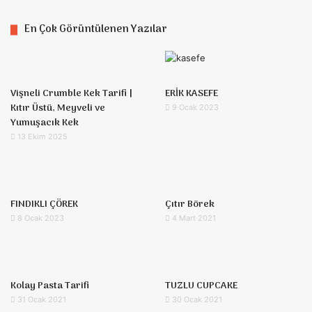
En Çok Görüntülenen Yazılar
Vişneli Crumble Kek Tarifi |
ERİK KASEFE
Kıtır Üstü, Meyveli ve
9 Ocak 2023
Yumuşacık Kek
13 Ekim 2025
FINDIKLI ÇÖREK
Çıtır Börek
8 Ocak 2023
4 Mart 2021
Kolay Pasta Tarifi
TUZLU CUPCAKE
31 Ocak 2021
30 Ocak 2021