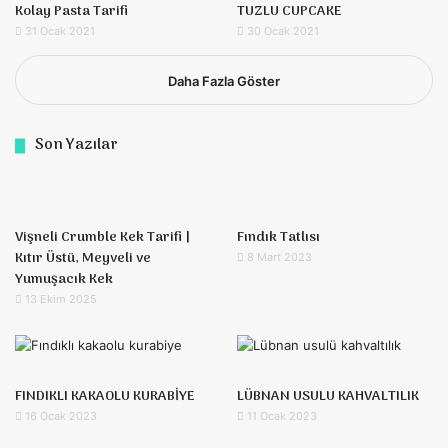
Kolay Pasta Tarifi
TUZLU CUPCAKE
31 Ocak 2021
30 Ocak 2021
Daha Fazla Göster
Son Yazılar
Vişneli Crumble Kek Tarifi |
Fındık Tatlısı
Kıtır Üstü, Meyveli ve
8 Mart 2023
Yumuşacık Kek
13 Ekim 2025
FINDIKLI KAKAOLU KURABİYE
LÜBNAN USULU KAHVALTILIK
16 Ocak 2023
11 Ocak 2023