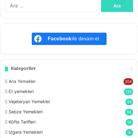
Arama:
Facebook
ile devam et
Kategoriler
Ana Yemekler
204
Et yemekleri
125
Vejeteryan Yemekler
35
Sebze Yemekleri
34
Köfte Tarifleri
19
Izgara Yemekleri
4