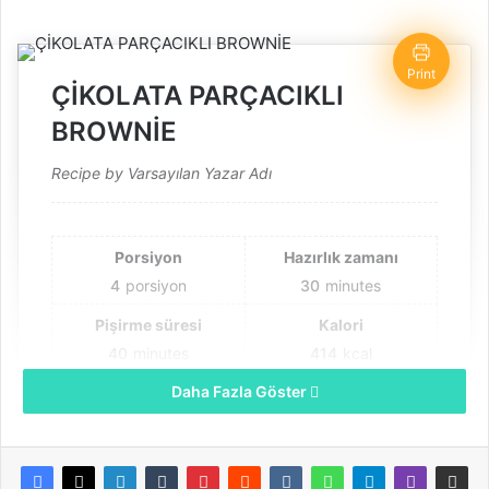
Print
ÇİKOLATA PARÇACIKLI
BROWNİE
Recipe by Varsayılan Yazar Adı
Porsiyon
Hazırlık zamanı
4
porsiyon
30
minutes
Pişirme süresi
Kalori
40
minutes
414
kcal
Daha Fazla Göster
Toplam zaman
1
hour
10
minutes