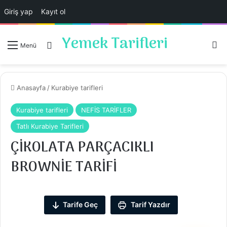
Giriş yap
Kayıt ol
Yemek Tarifleri
Ar
Giriş Yap
Menü
Anasayfa
/
Kurabiye tarifleri
Kurabiye tarifleri
NEFİS TARİFLER
Tatlı Kurabiye Tarifleri
ÇİKOLATA PARÇACIKLI
BROWNİE TARİFİ
Tarife Geç
Tarif Yazdır