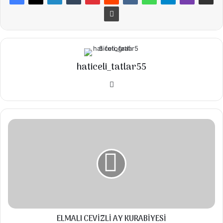
Malzemeler
▪️3 adet yumurta
▪️1 su bardağı toz şeker
haticeli_tatlar55
▪️150 gr tereyağı
Instagram
▪️180 gr bitter çikolata
▪️1 tutam tuz
ELMALI
▪️2 yemek kaşığı kakao
CEVİZLİ
AY
▪️1 su bardağı un
KURABİYESİ
▪️1 paket vanilya
Üzeri İçin:
▪️100-110 gr sütlü çikolata(iri parçalara
bölünmüş)
ELMALI CEVİZLİ AY KURABİYESİ