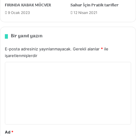
FIRINDA KABAK MÜCVER
Sahur İçin Pratik tarifler
yayılır.
9 Ocak 2023
12 Nisan 2021
Üzerine iri parçalara bölünmüş sütlü
çikolataları aralıklı şekilde yerleştirelim
Bir yanıt yazın
Önceden ısıtılmış fansız 170 dercede 30-31
E-posta adresiniz yayınlanmayacak.
Gerekli alanlar
*
ile
dakika KONTROLLÜ pişirelim.Ilık iken
işaretlenmişlerdir
dilimlere bölelim afiyet olsun
Y
Beğenmeniz dileğiyle
o
r
u
m
*
Ad
*