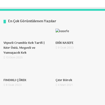
En Çok Görüntülenen Yazılar
Vişneli Crumble Kek Tarifi |
ERİK KASEFE
Kıtır Üstü, Meyveli ve
9 Ocak 2023
Yumuşacık Kek
13 Ekim 2025
FINDIKLI ÇÖREK
Çıtır Börek
8 Ocak 2023
4 Mart 2021