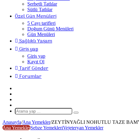
Şerbetli Tatlılar
Sütlü Tatlılar
Özel Gün Menüleri
5 Çayı tarifleri
Doğum Günü Menüleri
Gün Menüleri
Sağlıklı Yaşam
Giriş yap
Giriş yap
Kayıt Ol
Tarif Gönder
Forumlar
Giriş
Yap
Rastgele
Makale
Kenar
Bölmesi
Dış
görünümü
Arama
değiştir
yap
Anasayfa
/
Ana Yemekler
/
ZEYTİNYAĞLI NOHUTLU TAZE BAM
...
Ana Yemekler
Sebze Yemekleri
Vejeteryan Yemekler