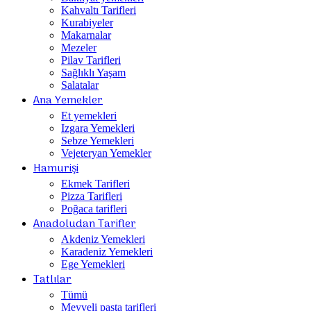
Kahvaltı Tarifleri
Kurabiyeler
Makarnalar
Mezeler
Pilav Tarifleri
Sağlıklı Yaşam
Salatalar
Ana Yemekler
Et yemekleri
Izgara Yemekleri
Sebze Yemekleri
Vejeteryan Yemekler
Hamurişi
Ekmek Tarifleri
Pizza Tarifleri
Poğaca tarifleri
Anadoludan Tarifler
Akdeniz Yemekleri
Karadeniz Yemekleri
Ege Yemekleri
Tatlılar
Tümü
Meyveli pasta tarifleri