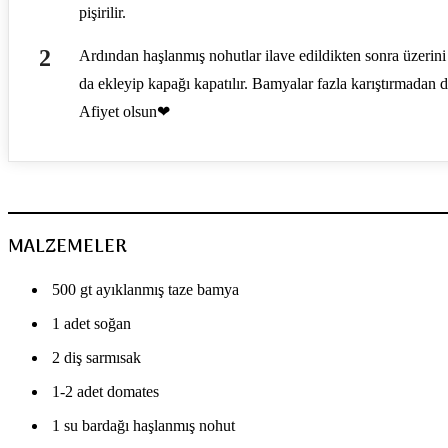
pişirilir.
Ardından haşlanmış nohutlar ilave edildikten sonra üzerini
da ekleyip kapağı kapatılır. Bamyalar fazla karıştırmadan 
Afiyet olsun❤
MALZEMELER
500 gt ayıklanmış taze bamya
1 adet soğan
2 diş sarmısak
1-2 adet domates
1 su bardağı haşlanmış nohut