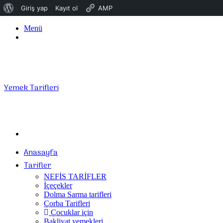
WordPress
Giriş yap
Kayıt ol
AMP
hakkında
Menü
Giriş
Yap
Yemek Tarifleri
Arama
yap
Anasayfa
...
Tarifler
NEFİS TARİFLER
İçeçekler
Dolma Sarma tarifleri
Çorba Tarifleri
Çocuklar için
Bakliyat yemekleri