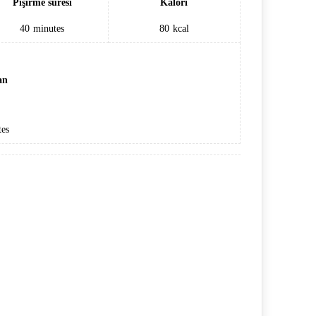
Pişirme süresi
Kalori
40
minutes
80
kcal
an
es