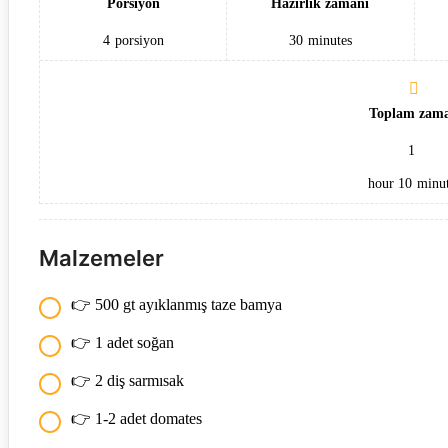
Porsiyon
Hazırlık zamanı
4
porsiyon
30
minutes
Toplam zam
1
hour
10
minut
Malzemeler
👉 500 gt ayıklanmış taze bamya
👉 1 adet soğan
👉 2 diş sarmısak
👉 1-2 adet domates