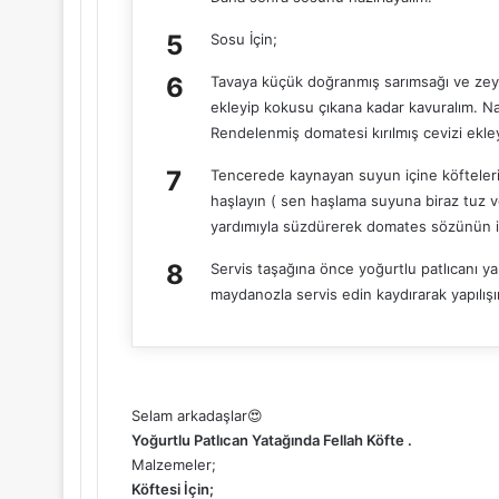
Sosu İçin;
Tavaya küçük doğranmış sarımsağı ve zeytin
ekleyip kokusu çıkana kadar kavuralım. Na
Rendelenmiş domatesi kırılmış cevizi ekleyi
Tencerede kaynayan suyun içine köfteleri 
haşlayın ( sen haşlama suyuna biraz tuz v
yardımıyla süzdürerek domates sözünün iç
Servis taşağına önce yoğurtlu patlıcanı ya
maydanozla servis edin kaydırarak yapılış
Selam arkadaşlar😍
Yoğurtlu Patlıcan Yatağında Fellah Köfte .
Malzemeler;
Köftesi İçin;