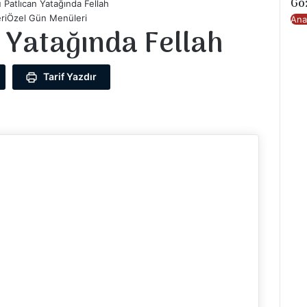
Göz
 Patlıcan Yatağında Fellah
ri
Özel Gün Menüleri
Kapa
Ana
 Yatağında Fellah
Tarif Yazdır