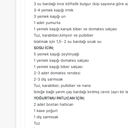
3 su bardağı ince köftelik bulgur (kişi sayısına göre az
3-4 yemek kaşığı irmik
3 yemek kaşığı un
1 adet yumurta
1 yemek kaşığı karışık biber ve domates salçası
Tuz, karabiber,kimyon ve pulbiber
Islatmak için 1,5- 2 su bardağı sıcak su
SOSU İCİN;
5 yemek kaşığı zeytinyağı
1 yemek kaşığı domates salçası
1 yemek kaşığı biber salçası
2-3 adet domates rendesi
2-3 diş sarmısak
Tuz, karabiber, pulbiber ve nane
İsteğe bağlı yarım çay bardağı kırılmış ceviz (ayrı bir l
YOĞURTMU PATLICAN İÇİN;
2 adet bostan hatlıcan
1 kase yoğurt
1 diş sarmısak
Tuz