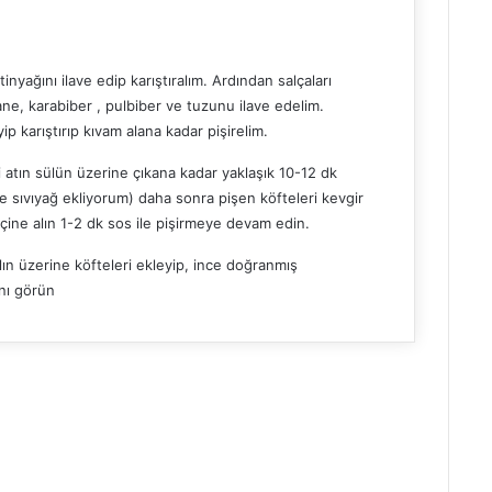
yağını ilave edip karıştıralım. Ardından salçaları
ne, karabiber , pulbiber ve tuzunu ilave edelim.
p karıştırıp kıvam alana kadar pişirelim.
atın sülün üzerine çıkana kadar yaklaşık 10-12 dk
e sıvıyağ ekliyorum) daha sonra pişen köfteleri kevgir
ine alın 1-2 dk sos ile pişirmeye devam edin.
lın üzerine köfteleri ekleyip, ince doğranmış
ını görün