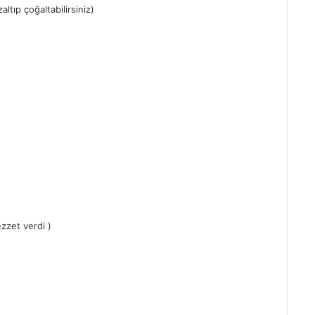
altıp çoğaltabilirsiniz)
ezzet verdi )