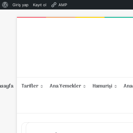
WordPress
Giriş yap
Kayıt ol
AMP
hakkında
asayfa
Tarifler
Ana Yemekler
Hamurişi
Anad