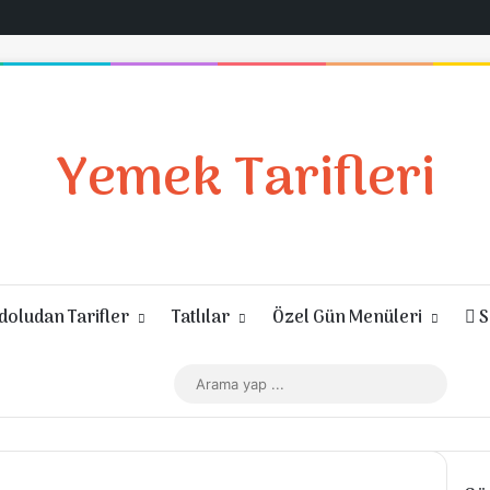
Yemek Tarifleri
oludan Tarifler
Tatlılar
Özel Gün Menüleri
S
Giriş Yap
Rastgele Makale
Kenar Bölmesi
Dış görünümü değiştir
Arama
yap
...