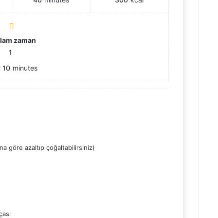
lam zaman
1
r
10
minutes
na göre azaltıp çoğaltabilirsiniz)
çası