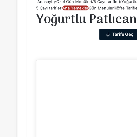
Anasayfa
/
Özel Gün Menüleri
/
5 Çayı tarifleri
/
Yoğurtlu
5 Çayı tarifleri
Ana Yemekler
Gün Menüleri
Köfte Tarifle
Yoğurtlu Patlıcan
Tarife Geç