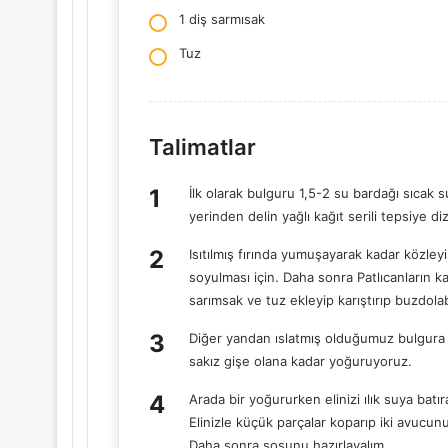
1 diş sarmısak
Tuz
Talimatlar
İlk olarak bulguru 1,5-2 su bardağı sıcak su
yerinden delin yağlı kağıt serili tepsiye diz
Isıtılmış fırında yumuşayarak kadar közleyin
soyulması için. Daha sonra Patlıcanların 
sarımsak ve tuz ekleyip karıştırıp buzdolab
Diğer yandan ıslatmış olduğumuz bulgura ir
sakız gişe olana kadar yoğuruyoruz.
Arada bir yoğururken elinizi ılık suya batır
Elinizle küçük parçalar koparıp iki avucun
Daha sonra sosunu hazırlayalım.