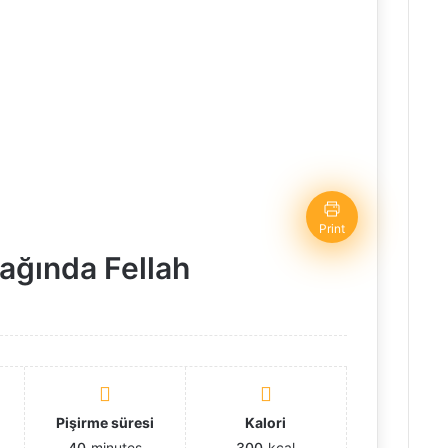
Print
tağında Fellah
Pişirme süresi
Kalori
40
minutes
300
kcal