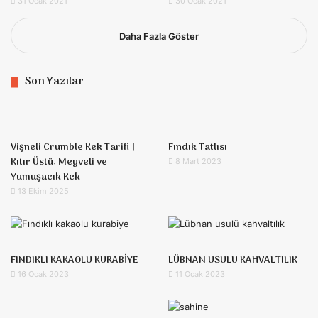
31 Ocak 2021
30 Ocak 2021
Daha Fazla Göster
Son Yazılar
Vişneli Crumble Kek Tarifi |
Fındık Tatlısı
Kıtır Üstü, Meyveli ve
8 Mart 2023
Yumuşacık Kek
13 Ekim 2025
FINDIKLI KAKAOLU KURABİYE
LÜBNAN USULU KAHVALTILIK
16 Ocak 2023
11 Ocak 2023