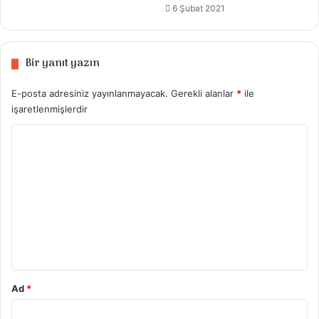
6 Şubat 2021
Bir yanıt yazın
E-posta adresiniz yayınlanmayacak.
Gerekli alanlar
*
ile
işaretlenmişlerdir
Y
o
r
u
m
*
Ad
*