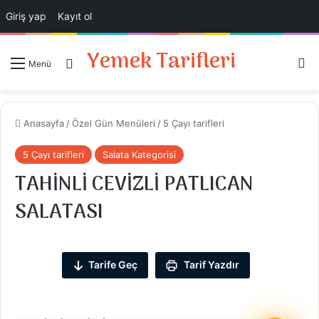
Giriş yap
Kayıt ol
Yemek Tarifleri
Ar
Giriş Yap
Menü
Anasayfa
/
Özel Gün Menüleri
/
5 Çayı tarifleri
5 Çayı tarifleri
Salata Kategorisi
TAHİNLİ CEVİZLİ PATLICAN
SALATASI
Tarife Geç
Tarif Yazdır