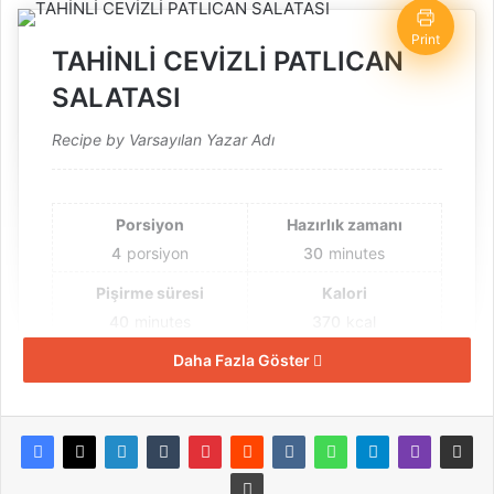
Print
TAHİNLİ CEVİZLİ PATLICAN
SALATASI
Recipe by Varsayılan Yazar Adı
Porsiyon
Hazırlık zamanı
4
porsiyon
30
minutes
Pişirme süresi
Kalori
40
minutes
370
kcal
Daha Fazla Göster
Toplam zaman
1
hour
10
minutes