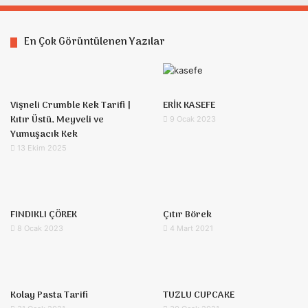
En Çok Görüntülenen Yazılar
Vişneli Crumble Kek Tarifi |
ERİK KASEFE
Kıtır Üstü, Meyveli ve
9 Ocak 2023
Yumuşacık Kek
13 Ekim 2025
FINDIKLI ÇÖREK
Çıtır Börek
8 Ocak 2023
4 Mart 2021
Kolay Pasta Tarifi
TUZLU CUPCAKE