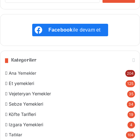
Facebook
ile devam et
Kategoriler
Ana Yemekler
204
Et yemekleri
125
Vejeteryan Yemekler
35
Sebze Yemekleri
34
Köfte Tarifleri
19
Izgara Yemekleri
4
Tatlılar
104