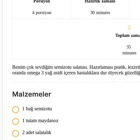
Porsiyon
Hazırlık zamanı
4
porsiyon
30
minutes
Toplam zam
35
minutes
Benim çok sevdiğim semizotu salatası. Hazırlaması pratik, lezzeti
oranda omega 3 yağ asidi içeren hastalıklara dur diyecek güzelliğ
Malzemeler
1 bağ semizotu
1 tutam maydanoz
2 adet salatalık