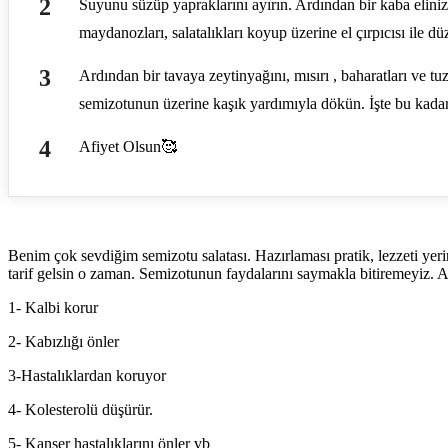
Suyunu süzüp yapraklarını ayırın. Ardından bir kaba elinizl
maydanozları, salatalıkları koyup üzerine el çırpıcısı ile düz
Ardından bir tavaya zeytinyağını, mısırı , baharatları ve tuzu
semizotunun üzerine kaşık yardımıyla dökün. İşte bu kadar
Afiyet Olsun🥰
Benim çok sevdiğim semizotu salatası. Hazırlaması pratik, lezzeti yeri
tarif gelsin o zaman. Semizotunun faydalarını saymakla bitiremeyiz. A
1- Kalbi korur
2- Kabızlığı önler
3-Hastalıklardan koruyor
4- Kolesterolü düşürür.
5- Kanser hastalıklarını önler vb