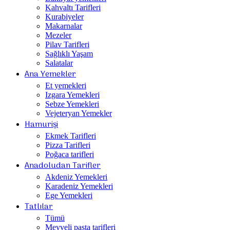
Kahvaltı Tarifleri
Kurabiyeler
Makarnalar
Mezeler
Pilav Tarifleri
Sağlıklı Yaşam
Salatalar
Ana Yemekler
Et yemekleri
Izgara Yemekleri
Sebze Yemekleri
Vejeteryan Yemekler
Hamurişi
Ekmek Tarifleri
Pizza Tarifleri
Poğaca tarifleri
Anadoludan Tarifler
Akdeniz Yemekleri
Karadeniz Yemekleri
Ege Yemekleri
Tatlılar
Tümü
Meyveli pasta tarifleri