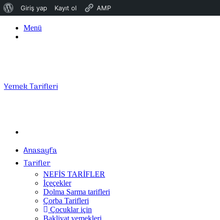
WordPress
Giriş yap
Kayıt ol
AMP
hakkında
Menü
Giriş
Yap
Yemek Tarifleri
Arama
yap
Anasayfa
...
Tarifler
NEFİS TARİFLER
İçeçekler
Dolma Sarma tarifleri
Çorba Tarifleri
Çocuklar için
Bakliyat yemekleri