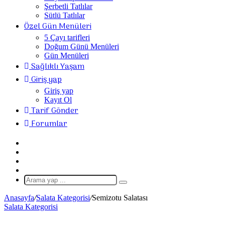
Şerbetli Tatlılar
Sütlü Tatlılar
Özel Gün Menüleri
5 Çayı tarifleri
Doğum Günü Menüleri
Gün Menüleri
Sağlıklı Yaşam
Giriş yap
Giriş yap
Kayıt Ol
Tarif Gönder
Forumlar
Giriş
Yap
Rastgele
Makale
Kenar
Bölmesi
Dış
görünümü
Arama
değiştir
yap
Anasayfa
/
Salata Kategorisi
/
Semizotu Salatası
...
Salata Kategorisi