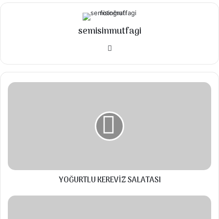
🍊 1 su bardağı şeker ( yarım su bardağı
ekledim)
semisinmutfagi
🍊 yarım su bardağı sıvıyağ
Instagram
🍊 1 su bardağı süt
🍊 2,5- 3 su bardağına un
YOĞURTLU
🍊 1 adet kabartma tozu
KEREVİZ
🍊 1 adat vanilya
SALATASI
🍊 1 adat portakal kabuğu rendesi ve bir
portakal suyu
👉Üzeri için;
🍊 1 paket bitter çikolata
YOĞURTLU KEREVİZ SALATASI
🍊 1 paket sütlü çikolata
DALYAN
🍊 1 paket sıvı krema
KÖFTE