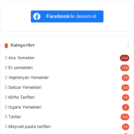
Facebook
ile devam et
Kategoriler
Ana Yemekler
204
Et yemekleri
125
Vejeteryan Yemekler
35
Sebze Yemekleri
34
Köfte Tarifleri
19
Izgara Yemekleri
4
Tatlılar
104
Meyveli pasta tarifleri
14