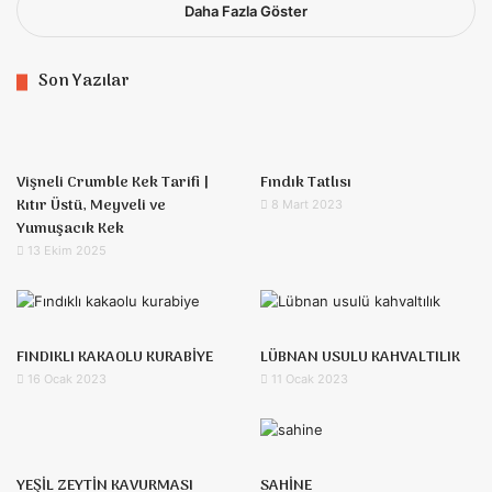
Daha Fazla Göster
Son Yazılar
Vişneli Crumble Kek Tarifi |
Fındık Tatlısı
Kıtır Üstü, Meyveli ve
8 Mart 2023
Yumuşacık Kek
13 Ekim 2025
FINDIKLI KAKAOLU KURABİYE
LÜBNAN USULU KAHVALTILIK
16 Ocak 2023
11 Ocak 2023
YEŞİL ZEYTİN KAVURMASI
SAHİNE