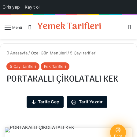
Giriş yap
Kayıt ol
Yemek Tarifleri
Ar
Giriş Yap
Menü
Anasayfa
/
Özel Gün Menüleri
/
5 Çayı tarifleri
5 Çayı tarifleri
Kek Tarifleri
PORTAKALLI ÇİKOLATALI KEK
Tarife Geç
Tarif Yazdır
Print