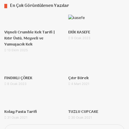
En Çok Görüntülenen Yazılar
Vişneli Crumble Kek Tarifi |
ERİK KASEFE
Kıtır Üstü, Meyveli ve
9 Ocak 2023
Yumuşacık Kek
13 Ekim 2025
FINDIKLI ÇÖREK
Çıtır Börek
8 Ocak 2023
4 Mart 2021
Kolay Pasta Tarifi
TUZLU CUPCAKE
31 Ocak 2021
30 Ocak 2021