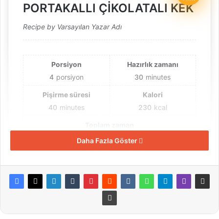
PORTAKALLI ÇİKOLATALI KEK
Recipe by Varsayılan Yazar Adı
Porsiyon
Hazırlık zamanı
4
porsiyon
30
minutes
Pişirme süresi
Kalori
40
minutes
230
kcal
Toplam zaman
1
Daha Fazla Göster
hour
10
minutes
Malzemeler
🍊 3 adet yumurta