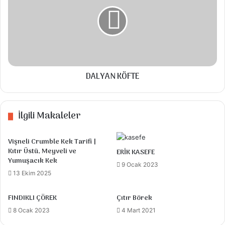
Talimatlar
Şeker ve yumurtaları yaklaşık 10 dk kadar
iyice çırpın köpük köpük olana kadar.
DALYAN KÖFTE
Ardından sıvıyağı ve sütü ekleyip çırpmaya
devam edin.
İlgili Makaleler
Portakal kabuğu rendesi ve portakal suyunu
ekleyip, Elenmiş Unu, vanilya ve kabartma
Vişneli Crumble Kek Tarifi |
tozunu ekleyip bir spatula yardımıyla
Kıtır Üstü, Meyveli ve
ERİK KASEFE
karıştırın.
Yumuşacık Kek
9 Ocak 2023
13 Ekim 2025
Yağlanmış kek kalıbına harcınızı dökün.
İsterseniz üzerine çikolata parçacıkları
FINDIKLI ÇÖREK
Çıtır Börek
ekleyebilirsiniz.
8 Ocak 2023
4 Mart 2021