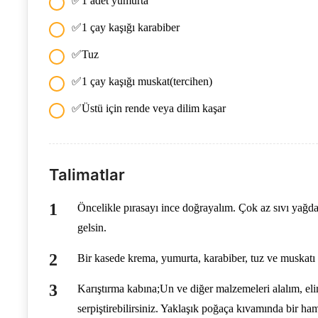
✅1 adet yumurta
✅1 çay kaşığı karabiber
✅Tuz
✅1 çay kaşığı muskat(tercihen)
✅Üstü için rende veya dilim kaşar
Talimatlar
Öncelikle pırasayı ince doğrayalım. Çok az sıvı yağda 
gelsin.
Bir kasede krema, yumurta, karabiber, tuz ve muskatı ka
Karıştırma kabına;Un ve diğer malzemeleri alalım, eli
serpiştirebilirsiniz. Yaklaşık poğaça kıvamında bir ha