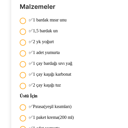
Malzemeler
✅1 bardak mısır unu
✅1,5 bardak un
✅2 yk yoğurt
✅1 adet yumurta
✅1 çay bardağı sıvı yağ
✅1 çay kaşığı karbonat
✅2 çay kaşığı tuz
Üstü İçin
✅Pırasa(yeşil kısımları)
✅1 paket krema(200 ml)