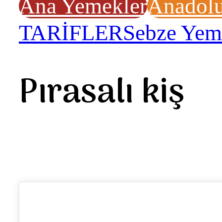
Ana Yemekler
Anadolu
TARİFLER
Sebze Yem
Pırasalı kiş