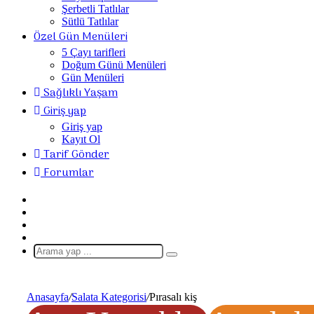
Şerbetli Tatlılar
Sütlü Tatlılar
Özel Gün Menüleri
5 Çayı tarifleri
Doğum Günü Menüleri
Gün Menüleri
Sağlıklı Yaşam
Giriş yap
Giriş yap
Kayıt Ol
Tarif Gönder
Forumlar
Giriş
Yap
Rastgele
Makale
Kenar
Bölmesi
Dış
görünümü
Arama
değiştir
yap
...
Anasayfa
/
Salata Kategorisi
/
Pırasalı kiş