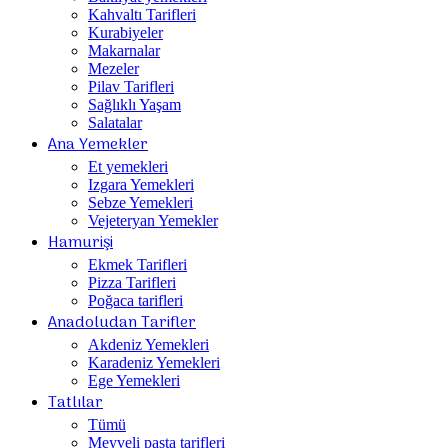
Kahvaltı Tarifleri
Kurabiyeler
Makarnalar
Mezeler
Pilav Tarifleri
Sağlıklı Yaşam
Salatalar
Ana Yemekler
Et yemekleri
Izgara Yemekleri
Sebze Yemekleri
Vejeteryan Yemekler
Hamurişi
Ekmek Tarifleri
Pizza Tarifleri
Poğaca tarifleri
Anadoludan Tarifler
Akdeniz Yemekleri
Karadeniz Yemekleri
Ege Yemekleri
Tatlılar
Tümü
Meyveli pasta tarifleri