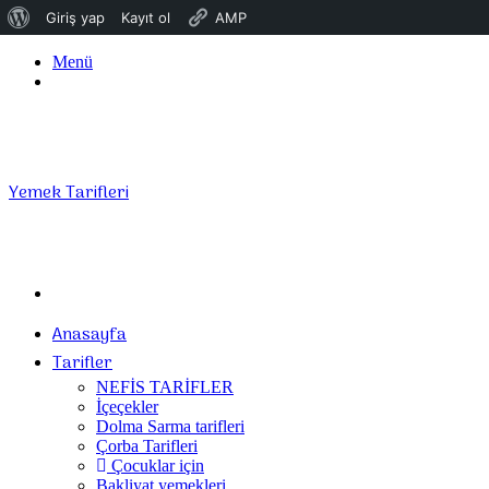
WordPress
Giriş yap
Kayıt ol
AMP
hakkında
Menü
Giriş
Yap
Yemek Tarifleri
Arama
yap
Anasayfa
...
Tarifler
NEFİS TARİFLER
İçeçekler
Dolma Sarma tarifleri
Çorba Tarifleri
Çocuklar için
Bakliyat yemekleri