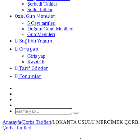
Şerbetli Tatlılar
Sütlü Tatlılar
Özel Gün Menüleri
5 Çayı tarifleri
Doğum Günü Menüleri
Gün Menüleri
Sağlıklı Yaşam
Giriş yap
Giriş yap
Kayıt Ol
Tarif Gönder
Forumlar
Giriş
Yap
Rastgele
Makale
Kenar
Bölmesi
Dış
görünümü
Arama
değiştir
yap
Anasayfa
/
Çorba Tarifleri
/
LOKANTA USULU MERCİMEK ÇORB
...
Çorba Tarifleri