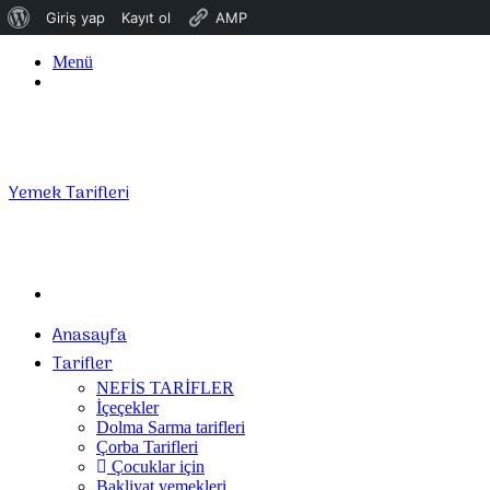
WordPress
Giriş yap
Kayıt ol
AMP
hakkında
Menü
Giriş
Yap
Yemek Tarifleri
Arama
yap
Anasayfa
...
Tarifler
NEFİS TARİFLER
İçeçekler
Dolma Sarma tarifleri
Çorba Tarifleri
Çocuklar için
Bakliyat yemekleri