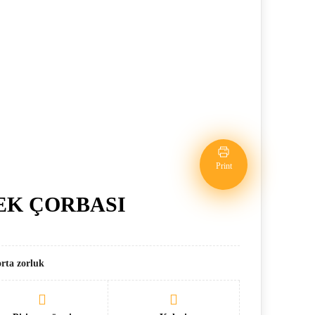
Print
EK ÇORBASI
orta zorluk