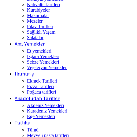
Kahvaltı Tarifleri
Kurabiyeler
Makarnalar
Mezeler
Pilav Tarifleri
Sağlıklı Yaşam
Salatalar
Ana Yemekler
Et yemekleri
Izgara Yemekleri
Sebze Yemekleri
Vejeteryan Yemekler
Hamurişi
Ekmek Tarifleri
Pizza Tarifleri
Poğaca tarifleri
Anadoludan Tarifler
Akdeniz Yemekleri
Karadeniz Yemekleri
Ege Yemekleri
Tatlılar
Tümü
Meyveli pasta tarifleri