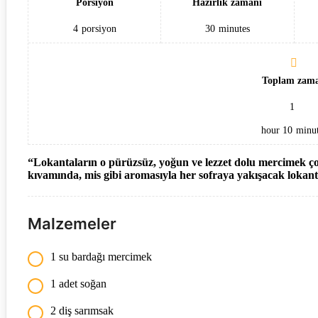
Porsiyon
Hazırlık zamanı
4
porsiyon
30
minutes
Toplam zam
1
hour
10
minut
“Lokantaların o pürüzsüz, yoğun ve lezzet dolu mercimek ç
kıvamında, mis gibi aromasıyla her sofraya yakışacak lokant
Malzemeler
1 su bardağı mercimek
1 adet soğan
2 diş sarımsak