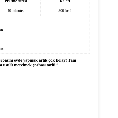
Pişirme süresi
Kalori
40
minutes
300
kcal
an
es
orbasını evde yapmak artık çok kolay! Tam
a usulü mercimek çorbası tarifi.”