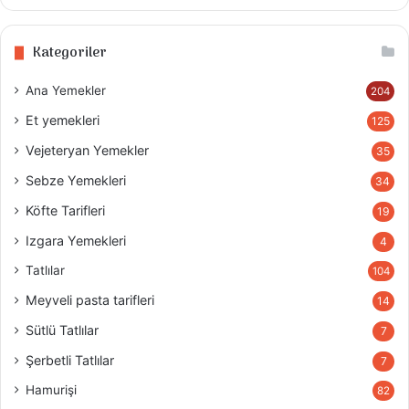
Kategoriler
Ana Yemekler
204
Et yemekleri
125
Vejeteryan Yemekler
35
Sebze Yemekleri
34
Köfte Tarifleri
19
Izgara Yemekleri
4
Tatlılar
104
Meyveli pasta tarifleri
14
Sütlü Tatlılar
7
Şerbetli Tatlılar
7
Hamurişi
82