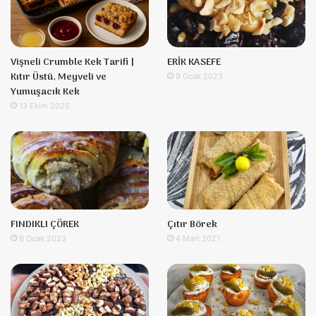
Vişneli Crumble Kek Tarifi |
ERİK KASEFE
Kıtır Üstü, Meyveli ve
9 Ocak 2023
Yumuşacık Kek
13 Ekim 2025
FINDIKLI ÇÖREK
Çıtır Börek
8 Ocak 2023
4 Mart 2021