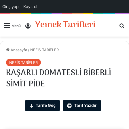
Giriş yap
Kayıt ol
Yemek Tarifleri
Ar
Giriş Yap
Menü
Anasayfa
/
NEFİS TARİFLER
NEFİS TARİFLER
KAŞARLI DOMATESLİ BİBERLİ
SİMİT PİDE
Tarife Geç
Tarif Yazdır