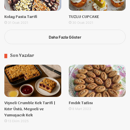
Kolay Pasta Tarifi
TUZLU CUPCAKE
31 Ocak 2021
30 Ocak 2021
Daha Fazla Göster
Son Yazılar
Vişneli Crumble Kek Tarifi |
Fındık Tatlısı
Kıtır Üstü, Meyveli ve
8 Mart 2023
Yumuşacık Kek
13 Ekim 2025