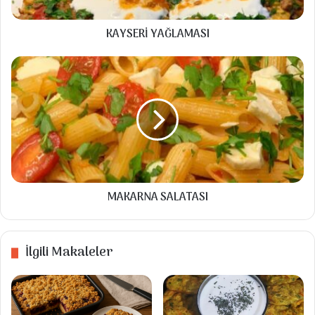
☑️ 1 yemek kaşığı tuz
KAYSERİ YAĞLAMASI
☑️ 6 su bardağı un ( bardak ölçüm 250 ml
MAKARNA
kullandım)
SALATASI
Bulamak için;
☑️ yarım çay bardağı pekmez
☑️ 1 çay bardağı su
☑️ 1,5-2 su bardağı kavrulmuş susam
Üzeri için;
MAKARNA SALATASI
☑️ 3-4 adet domates
☑️ 3-4 adet yeşil biber
İlgili Makaleler
☑️ 200 -300 gr rendelenmiş kaşar peynir