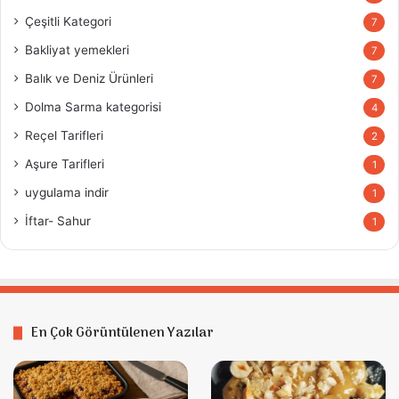
Çeşitli Kategori
7
Bakliyat yemekleri
7
Balık ve Deniz Ürünleri
7
Dolma Sarma kategorisi
4
Reçel Tarifleri
2
Aşure Tarifleri
1
uygulama indir
1
İftar- Sahur
1
En Çok Görüntülenen Yazılar