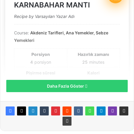
KARNABAHAR MANTI
Recipe by Varsayılan Yazar Adı
Course:
Akdeniz Tarifleri, Ana Yemekler, Sebze
Yemekleri
Porsiyon
Hazırlık zamanı
4
porsiyon
25
minutes
Pişirme süresi
Kalori
25
minutes
112
kcal
Daha Fazla Göster
Toplam zaman
50
minutes
Birbirinden lezzetli yemeklerin kahramanı
karnabahar yoğurt ve kıyalı sosuyla ana