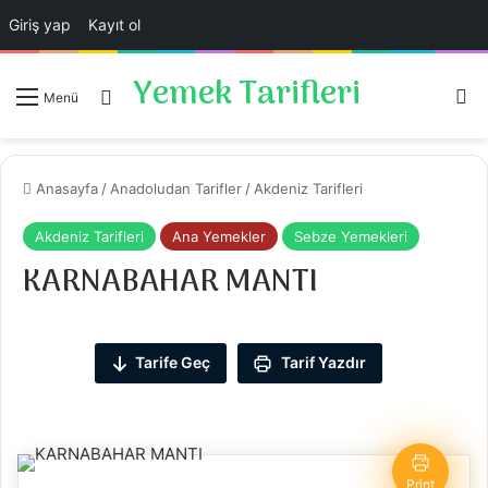
Giriş yap
Kayıt ol
Yemek Tarifleri
Ar
Giriş Yap
Menü
Anasayfa
/
Anadoludan Tarifler
/
Akdeniz Tarifleri
Akdeniz Tarifleri
Ana Yemekler
Sebze Yemekleri
KARNABAHAR MANTI
Tarife Geç
Tarif Yazdır
Print