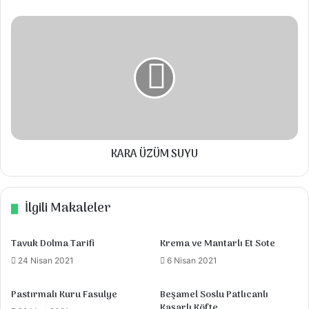
Tuz
KARA
ÜZÜM
SUYU
Talimatlar
Karnıbaharlar tuzlu sıcak suda 5-6 dakika
haşlanıp süzülür.
KARA ÜZÜM SUYU
Sıvıyağ tereyağ karışımında soğan ve kıyma
kavrulur.
İlgili Makaleler
Salça eklenip çevrilir.
Pulbiber,karabiber ve tuz eklenir.
Tavuk Dolma Tarifi
Krema ve Mantarlı Et Sote
24 Nisan 2021
6 Nisan 2021
Karnıbaharların üzerine tuzlu sarımsaklı
yoğurt dökülür.
Pastırmalı Kuru Fasulye
Beşamel Soslu Patlıcanlı
Kaşarlı Köfte