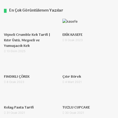
En Çok Görüntülenen Yazılar
Vişneli Crumble Kek Tarifi |
ERİK KASEFE
Kıtır Üstü, Meyveli ve
9 Ocak 2023
Yumuşacık Kek
13 Ekim 2025
FINDIKLI ÇÖREK
Çıtır Börek
8 Ocak 2023
4 Mart 2021
Kolay Pasta Tarifi
TUZLU CUPCAKE
31 Ocak 2021
30 Ocak 2021