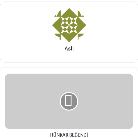
yemeklere meydan okuyor.
Malzemeler
1 küçük karnıbahar
Aslı
250 gr. kıyma
1 adet büyük soğan
Yarım çay bardağı sıvıyağ
HÜNKAR
1 yemek kaşığı tereyağ
BEĞENDİ
1 tatlı kaşığı salça
1 tatlı kaşığı pulbiber
Yarım çay kaşığı karabiber
1 kase yoğurt
HÜNKAR BEĞENDİ
5 diş sarımsak