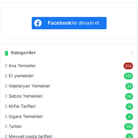
Facebook
ile devam et
Kategoriler
Ana Yemekler
204
Et yemekleri
125
Vejeteryan Yemekler
35
Sebze Yemekleri
34
Köfte Tarifleri
19
Izgara Yemekleri
4
Tatlılar
104
Meyveli pasta tarifleri
14