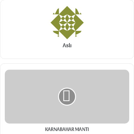
Malzemeler
1 dolu yemek tabağı ayıklanmış üzüm
Aslı
15 su bardağı su
1,5 su bardağı şeker (Şekerli oluyor.Damak
tadınıza göre ekleyin.)
KARNABAHAR
MANTI
Talimatlar
Üzümler yıkanıp derin bir tencereye koyulur.
Üzerine su eklenip üzümler yumuşayıncaya
kadar pişirilir.
KARNABAHAR MANTI