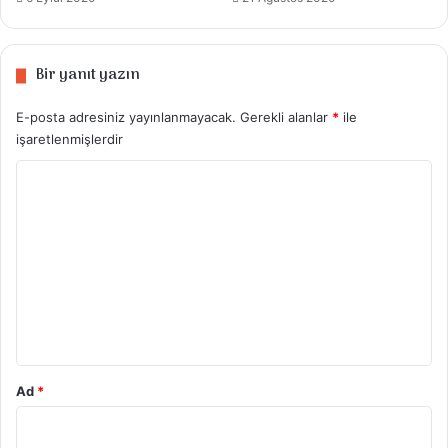
Bir yanıt yazın
E-posta adresiniz yayınlanmayacak.
Gerekli alanlar
*
ile
işaretlenmişlerdir
Y
o
r
u
m
*
Ad
*