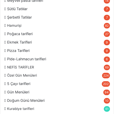
Meyveli pasta tarifleri
14
Sütlü Tatlılar
7
Şerbetli Tatlılar
7
Hamurişi
82
Poğaca tarifleri
27
Ekmek Tarifleri
9
Pizza Tarifleri
9
Pide-Lahmacun tarifleri
6
NEFİS TARİFLER
69
Özel Gün Menüleri
224
5 Çayı tarifleri
202
Gün Menüleri
94
Doğum Günü Menüleri
10
Kurabiye tarifleri
61