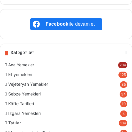
Facebook
ile devam et
Kategoriler
Ana Yemekler
204
Et yemekleri
125
Vejeteryan Yemekler
35
Sebze Yemekleri
34
Köfte Tarifleri
19
Izgara Yemekleri
4
Tatlılar
104