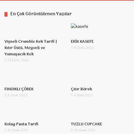
En Çok Görüntülenen Yazılar
Vişneli Crumble Kek Tarifi |
ERİK KASEFE
Kıtır Üstü, Meyveli ve
9 Ocak 2023
Yumuşacık Kek
13 Ekim 2025
FINDIKLI ÇÖREK
Çıtır Börek
8 Ocak 2023
4 Mart 2021
Kolay Pasta Tarifi
TUZLU CUPCAKE
31 Ocak 2021
30 Ocak 2021