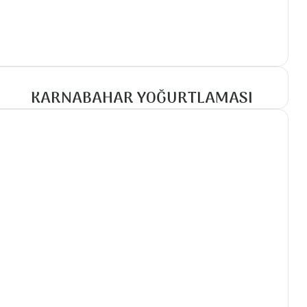
KARNABAHAR YOĞURTLAMASI
KARNABAHAR
YOĞURTLAMASI