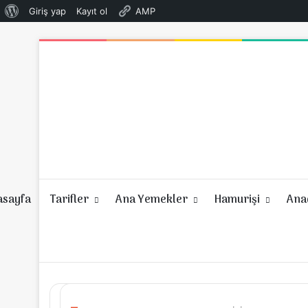
WordPress
Giriş yap
Kayıt ol
AMP
hakkında
asayfa
Tarifler
Ana Yemekler
Hamurişi
Anad