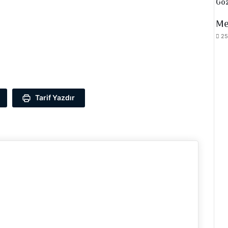
Göz
Me
25
Tarif Yazdır