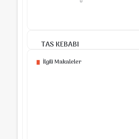
Instagram
TAS KEBABI
TAS
KEBABI
İlgili Makaleler