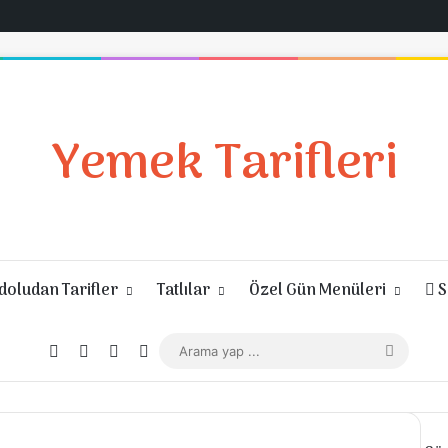
Yemek Tarifleri
oludan Tarifler
Tatlılar
Özel Gün Menüleri
S
Giriş Yap
Rastgele Makale
Kenar Bölmesi
Dış görünümü değiştir
Arama
yap
...