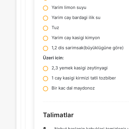
Yarim limon suyu
Yarim cay bardagi ilik su
Tuz
Yarim cay kasigi kimyon
1,2 dis sarimsak(büyüklügüne göre)
Üzeri icin:
2,3 yemek kasigi zeytinyagi
1 cay kasigi kirmizi tatli tozbiber
Bir kac dal maydonoz
Talimatlar
Nohut haslanip kabuklari temizlenir v