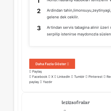
Ardindan tahin,limonsuyu,zeytinyagi
gelene dek cekilir.
Artindan servis tabagina alinir üzeri 
serpilip istenirse maydonozla süsleni
Daha Fazla Göster
Paylaş
Facebook
X
LinkedIn
Tumblr
Pinterest
Re
paylaş
Yazdır
lezizsofralar