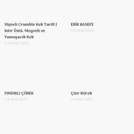
Vişneli Crumble Kek Tarifi |
ERİK KASEFE
Kıtır Üstü, Meyveli ve
9 Ocak 2023
Yumuşacık Kek
13 Ekim 2025
FINDIKLI ÇÖREK
Çıtır Börek
8 Ocak 2023
4 Mart 2021