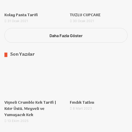
Kolay Pasta Tarifi
TUZLU CUPCAKE
31 Ocak 2021
30 Ocak 2021
Daha Fazla Göster
Son Yazılar
Vişneli Crumble Kek Tarifi |
Fındık Tatlısı
Kıtır Üstü, Meyveli ve
8 Mart 2023
Yumuşacık Kek
13 Ekim 2025