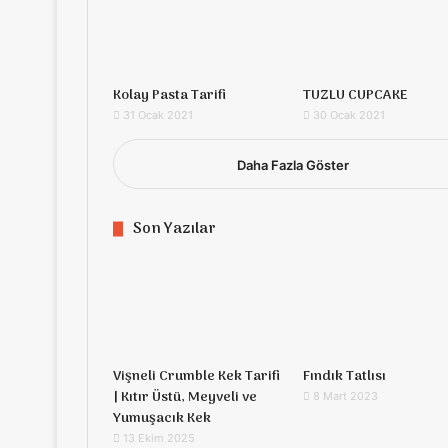
Kolay Pasta Tarifi
TUZLU CUPCAKE
31 Ocak 2021
30 Ocak 2021
Daha Fazla Göster
Son Yazılar
Vişneli Crumble Kek Tarifi
Fındık Tatlısı
| Kıtır Üstü, Meyveli ve
8 Mart 2023
Yumuşacık Kek
13 Ekim 2025