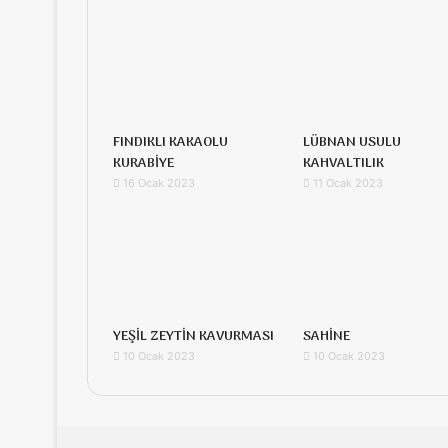
FINDIKLI KAKAOLU
LÜBNAN USULU
KURABİYE
KAHVALTILIK
16 Ocak 2023
11 Ocak 2023
YEŞİL ZEYTİN KAVURMASI
SAHİNE
10 Ocak 2023
10 Ocak 2023