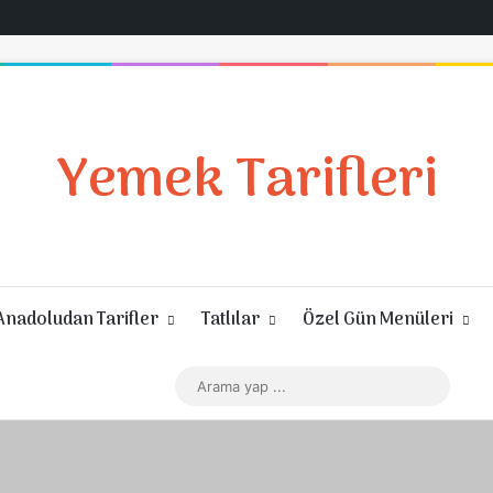
Yemek Tarifleri
Anadoludan Tarifler
Tatlılar
Özel Gün Menüleri
Giriş Yap
Rastgele Makale
Kenar Bölmesi
Dış görünümü değiştir
Arama
yap
...