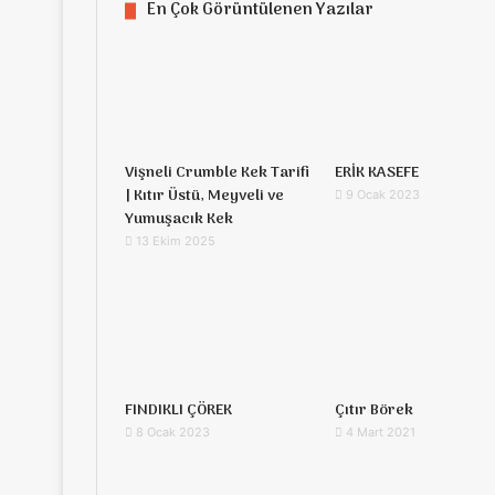
En Çok Görüntülenen Yazılar
Vişneli Crumble Kek Tarifi
ERİK KASEFE
| Kıtır Üstü, Meyveli ve
9 Ocak 2023
Yumuşacık Kek
13 Ekim 2025
FINDIKLI ÇÖREK
Çıtır Börek
8 Ocak 2023
4 Mart 2021