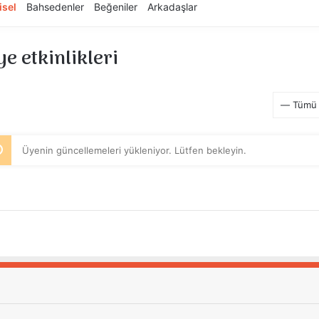
isel
Bahsedenler
Beğeniler
Arkadaşlar
e etkinlikleri
RSS
eslemesi
Göster:
Üyenin güncellemeleri yükleniyor. Lütfen bekleyin.