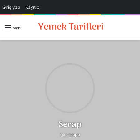
Giriş yap
Kayıt ol
Yemek Tarifleri
A
Giriş Yap
Menü
Serap
@serappp