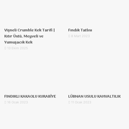
Vişneli Crumble Kek Tarifi |
Fındık Tatlısı
Kıtır Üstü, Meyveli ve
8 Mart 2023
Yumuşacık Kek
13 Ekim 2025
FINDIKLI KAKAOLU KURABİYE
LÜBNAN USULU KAHVALTILIK
16 Ocak 2023
11 Ocak 2023