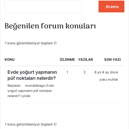
K
o
n
u
Beğenilen forum konuları
l
a
r
1 konu görüntüleniyor (toplam 1)
ı
a
r
KONU
İZLENME
YAZILAR
SON YAZI
a
:
Evde yoğurt yapmanın
1
2
6 yıl 4 ay önce
püf noktaları nelerdir?
puku mutfak
Başlatan:
mustafabagci
Evde
yoğurt yapmanın püf noktaları
nelerdir?
içinde
1 konu görüntüleniyor (toplam 1)