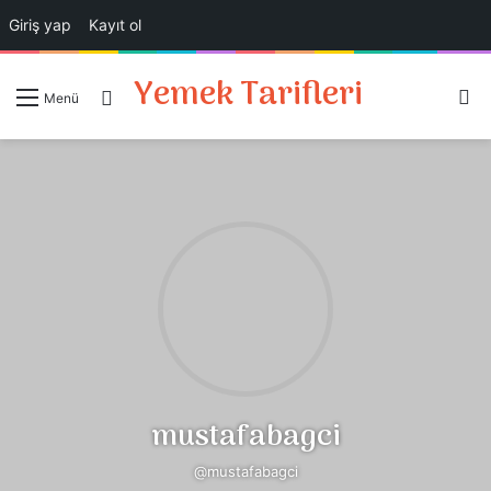
Giriş yap
Kayıt ol
Yemek Tarifleri
A
Giriş Yap
Menü
mustafabagci
@mustafabagci