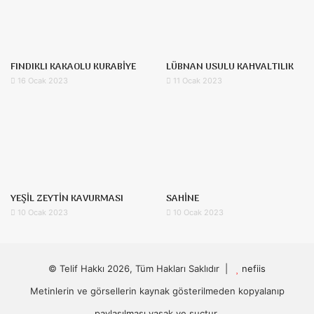
FINDIKLI KAKAOLU KURABİYE
LÜBNAN USULU KAHVALTILIK
16 Ocak 2023
11 Ocak 2023
YEŞİL ZEYTİN KAVURMASI
SAHİNE
10 Ocak 2023
10 Ocak 2023
© Telif Hakkı 2026, Tüm Hakları Saklıdır |
nefiis
Metinlerin ve görsellerin kaynak gösterilmeden kopyalanıp
paylaşılması yasak ve suçtur.