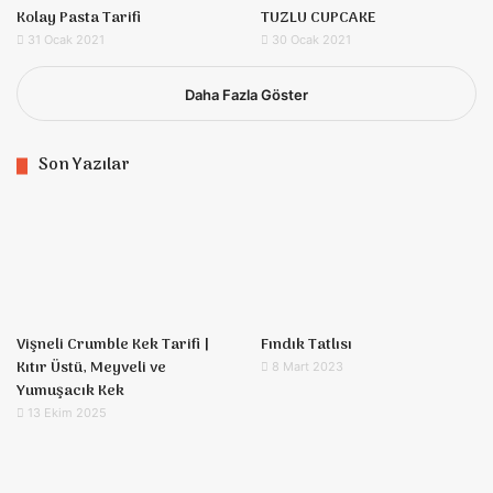
Kolay Pasta Tarifi
TUZLU CUPCAKE
31 Ocak 2021
30 Ocak 2021
Daha Fazla Göster
Son Yazılar
Vişneli Crumble Kek Tarifi |
Fındık Tatlısı
Kıtır Üstü, Meyveli ve
8 Mart 2023
Yumuşacık Kek
13 Ekim 2025