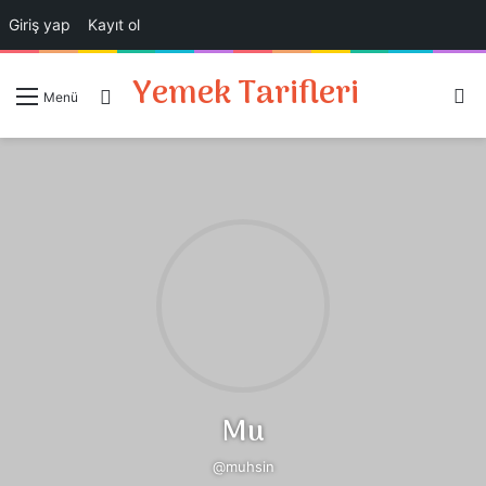
Giriş yap
Kayıt ol
Yemek Tarifleri
A
Giriş Yap
Menü
Mu
@muhsin