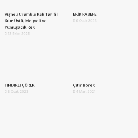
Vişneli Crumble Kek Tarifi |
ERİK KASEFE
Kıtır Üstü, Meyveli ve
9 Ocak 2023
Yumuşacık Kek
13 Ekim 2025
FINDIKLI ÇÖREK
Çıtır Börek
8 Ocak 2023
4 Mart 2021