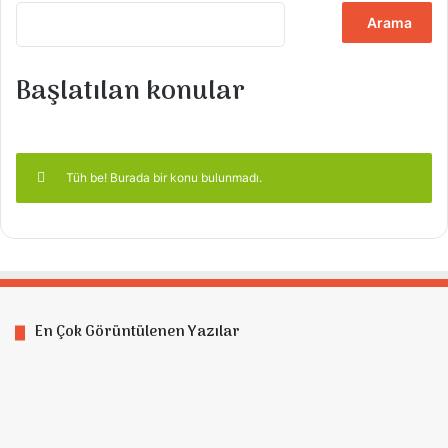
K
o
n
u
Başlatılan konular
l
a
r
ı
Tüh be! Burada bir konu bulunmadı.
a
r
a
:
En Çok Görüntülenen Yazılar