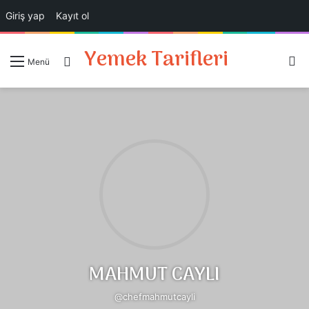
Giriş yap
Kayıt ol
Yemek Tarifleri
A
Giriş Yap
Menü
MAHMUT CAYLI
@chefmahmutcayli