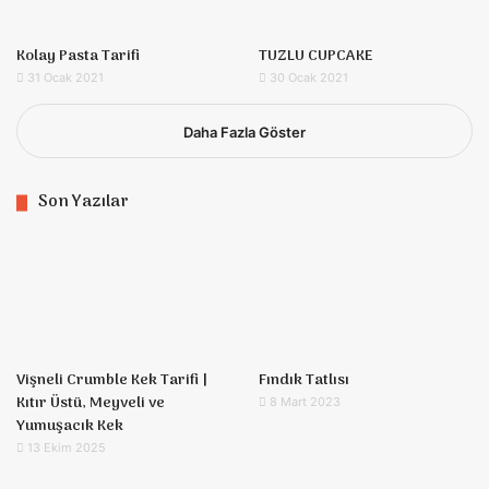
Kolay Pasta Tarifi
TUZLU CUPCAKE
31 Ocak 2021
30 Ocak 2021
Daha Fazla Göster
Son Yazılar
Vişneli Crumble Kek Tarifi |
Fındık Tatlısı
Kıtır Üstü, Meyveli ve
8 Mart 2023
Yumuşacık Kek
13 Ekim 2025