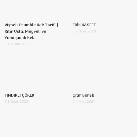
Vişneli Crumble Kek Tarifi |
ERİK KASEFE
Kıtır Üstü, Meyveli ve
9 Ocak 2023
Yumuşacık Kek
13 Ekim 2025
FINDIKLI ÇÖREK
Çıtır Börek
8 Ocak 2023
4 Mart 2021