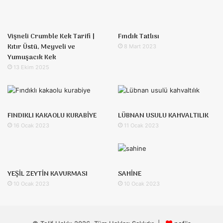
Vişneli Crumble Kek Tarifi |
Fındık Tatlısı
Kıtır Üstü, Meyveli ve
8 Mart 2023
Yumuşacık Kek
13 Ekim 2025
FINDIKLI KAKAOLU KURABİYE
LÜBNAN USULU KAHVALTILIK
16 Ocak 2023
11 Ocak 2023
YEŞİL ZEYTİN KAVURMASI
SAHİNE
10 Ocak 2023
10 Ocak 2023