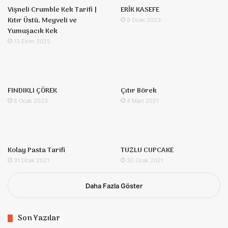
Vişneli Crumble Kek Tarifi |
ERİK KASEFE
Kıtır Üstü, Meyveli ve
9 Ocak 2023
Yumuşacık Kek
13 Ekim 2025
FINDIKLI ÇÖREK
Çıtır Börek
8 Ocak 2023
4 Mart 2021
Kolay Pasta Tarifi
TUZLU CUPCAKE
31 Ocak 2021
30 Ocak 2021
Daha Fazla Göster
Son Yazılar