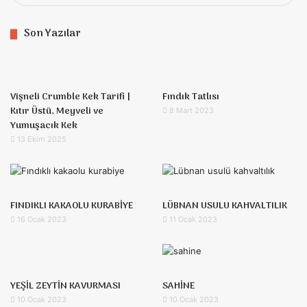
Son Yazılar
Vişneli Crumble Kek Tarifi |
Fındık Tatlısı
Kıtır Üstü, Meyveli ve
8 Mart 2023
Yumuşacık Kek
13 Ekim 2025
FINDIKLI KAKAOLU KURABİYE
LÜBNAN USULU KAHVALTILIK
16 Ocak 2023
11 Ocak 2023
YEŞİL ZEYTİN KAVURMASI
SAHİNE
10 Ocak 2023
10 Ocak 2023