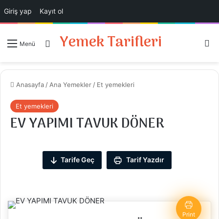
Giriş yap
Kayıt ol
Yemek Tarifleri
Ar
Giriş Yap
Menü
Anasayfa
/
Ana Yemekler
/
Et yemekleri
Et yemekleri
EV YAPIMI TAVUK DÖNER
Tarife Geç
Tarif Yazdır
Print