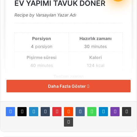
EV YAPIMI TAVUK DÖNER
Recipe by Varsayılan Yazar Adı
Porsiyon
Hazırlık zamanı
4
porsiyon
30
minutes
Pişirme süresi
Kalori
40
minutes
124
kcal
Toplam zaman
1
Daha Fazla Göster
hour
10
minutes
Malzemeler
3-4 adet tavuk but