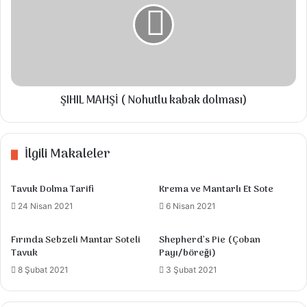
Nohutlu
Talimatlar
kabak
dolması)
Tavuklar güzelce yıkanır, bıçakla deresi ve
kemiklerinden ayrılıp temizlenir. Yada
aldığınız kasaptan hazırlayabilirsiniz.
ŞIHIL MAHŞİ ( Nohutlu kabak dolması)
Bir kabın içine rendelenmiş soğanın suyu
sıkılır( sade suyu kullanılacak) sarımsakla
İlgili Makaleler
birlikte diğer sos malzemeleri de eklenip
karıştırılır.
Tavuk Dolma Tarifi
Krema ve Mantarlı Et Sote
24 Nisan 2021
6 Nisan 2021
Temizlenmiş tavuklar sosa bulanıp
buzdolabında 3-4 saat bekletilir. Daha sonra
Fırında Sebzeli Mantar Soteli
Shepherd’s Pie (Çoban
streç filme üst üste gelecek şekilde koyulup
Tavuk
Payı/böreği)
sıkıca sarılır. Buzlukta 1 gün dondurulur.
8 Şubat 2021
3 Şubat 2021
Buzluktan çıkardıktan yarım saat sonra ince