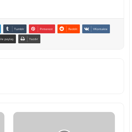
Tumblr
Pinterest
Reddit
VKontakte
ile paylaş
Yazdır
MUHALLEBİLİ
REVANİ