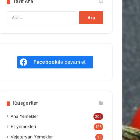
Tarif Ara
Arama:
Facebook
ile devam et
Kategoriler
Ana Yemekler
204
Et yemekleri
125
Vejeteryan Yemekler
35