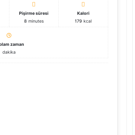
ı
Pişirme süresi
Kalori
8
minutes
179
kcal
plam zaman
dakika