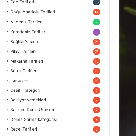
Ege Tarifleri
15
Doğu Anadolu Tarifleri
14
Akdeniz Tarifleri
7
Karadeniz Tarifleri
3
Sağlıklı Yaşam
21
Pilav Tarifleri
21
Makarna Tarifleri
15
Börek Tarifleri
12
İçeçekler
10
Çeşitli Kategori
7
Bakliyat yemekleri
7
Balık ve Deniz Ürünleri
7
Dolma Sarma kategorisi
4
Reçel Tarifleri
2