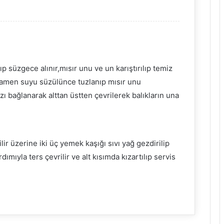
p süzgece alınır,mısır unu ve un karıştırılıp temiz
amamen suyu süzülünce tuzlanıp mısır unu
zı bağlanarak alttan üstten çevrilerek balıkların una
lir üzerine iki üç yemek kaşığı sıvı yağ gezdirilip
rdımıyla ters çevrilir ve alt kısımda kızartılıp servis