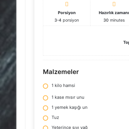
Porsiyon
Hazırlık zaman
3-4
porsiyon
30
minutes
To
Malzemeler
1 kilo hamsi
1 kase mısır unu
1 yemek kaşığı un
Tuz
Yeterince sıvı yağ