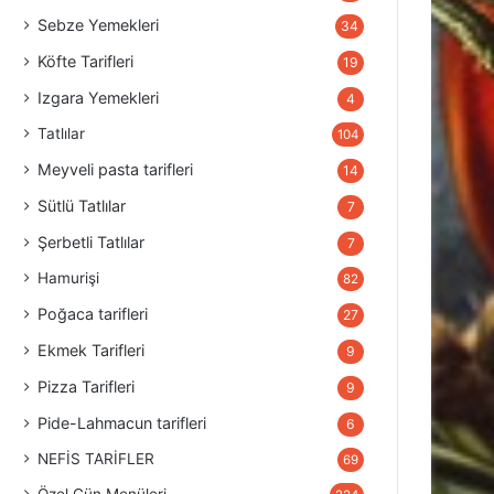
Sebze Yemekleri
34
Köfte Tarifleri
19
Izgara Yemekleri
4
Tatlılar
104
Meyveli pasta tarifleri
14
Sütlü Tatlılar
7
Şerbetli Tatlılar
7
Hamurişi
82
Poğaca tarifleri
27
Ekmek Tarifleri
9
Pizza Tarifleri
9
Pide-Lahmacun tarifleri
6
NEFİS TARİFLER
69