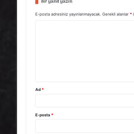
Bir yanıt yazın
E-posta adresiniz yayınlanmayacak.
Gerekli alanlar
*
i
Y
o
r
u
m
*
Ad
*
E-posta
*