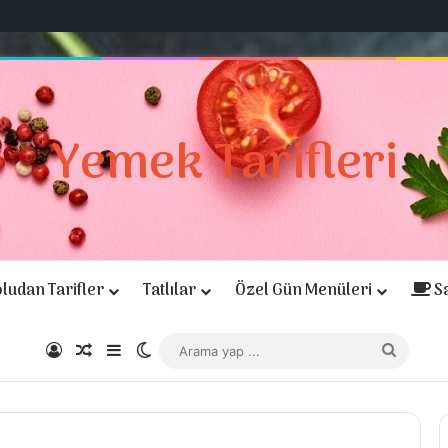
Yemek Tarifleri
ludan Tarifler
Tatlılar
Özel Gün Menüleri
Sa
Giriş Yap
Rastgele Makale
Kenar Bölmesi
Dış görünümü değiştir
Arama
yap
...