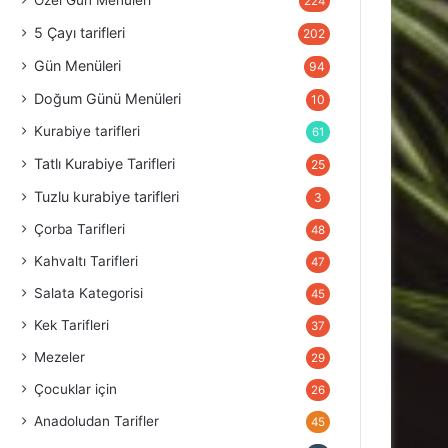
Özel Gün Menüleri
224
5 Çayı tarifleri
202
Gün Menüleri
94
Doğum Günü Menüleri
10
Kurabiye tarifleri
61
Tatlı Kurabiye Tarifleri
25
Tuzlu kurabiye tarifleri
3
Çorba Tarifleri
48
Kahvaltı Tarifleri
47
Salata Kategorisi
45
Kek Tarifleri
37
Mezeler
29
Çocuklar için
26
Anadoludan Tarifler
45