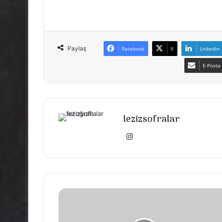
Paylaş
Facebook
X
LinkedIn
E-Posta 
lezizsofralar
Instagram
EV
YAPIMI
DONUT