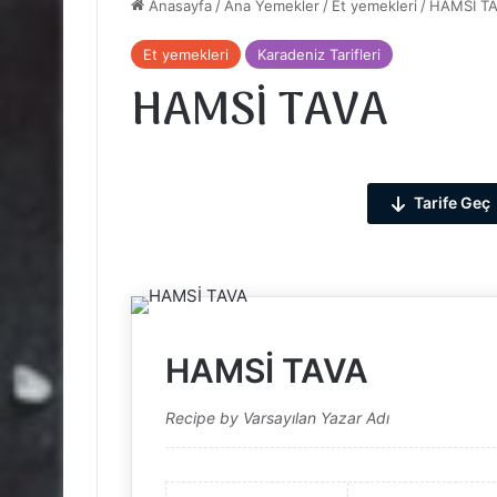
Anasayfa
/
Ana Yemekler
/
Et yemekleri
/
HAMSİ T
Et yemekleri
Karadeniz Tarifleri
HAMSİ TAVA
Tarife Geç
HAMSİ TAVA
Recipe by Varsayılan Yazar Adı