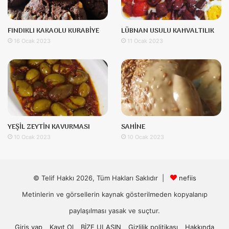
FINDIKLI KAKAOLU KURABİYE
LÜBNAN USULU KAHVALTILIK
16 Ocak 2023
11 Ocak 2023
YEŞİL ZEYTİN KAVURMASI
SAHİNE
10 Ocak 2023
10 Ocak 2023
© Telif Hakkı 2026, Tüm Hakları Saklıdır |
nefiis
Metinlerin ve görsellerin kaynak gösterilmeden kopyalanıp
paylaşılması yasak ve suçtur.
Giriş yap
Kayıt Ol
BİZE ULAŞIN
Gizlilik politikası
Hakkında