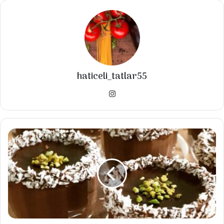
40
minutes
300
kcal
Toplam zaman
1
hour
10
minutes
haticeli_tatlar55
Malzemeler
Instagram
▪️125 gr yumuşamış tereyağ
SUPANGLE
▪️1 çay bardağı pudra şekeri
▪️yarım çay bardağı sıvı yağ
▪️1 adet haşlanmış yumurta sarısı
▪️1 çay bardağı kavrulmuş ince çekilmiş fındık
▪️1 adet vanilya
▪️1 tatlı kaşığı kabartma tozu