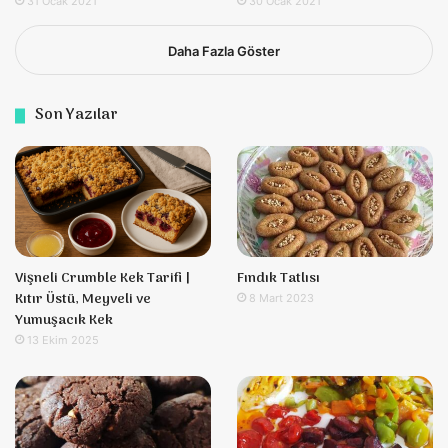
31 Ocak 2021
30 Ocak 2021
Daha Fazla Göster
Son Yazılar
Vişneli Crumble Kek Tarifi |
Fındık Tatlısı
Kıtır Üstü, Meyveli ve
8 Mart 2023
Yumuşacık Kek
13 Ekim 2025