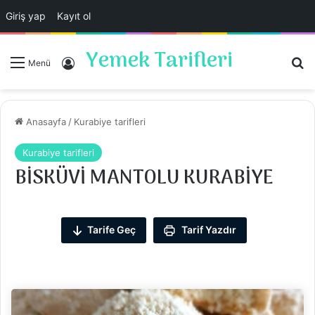
Giriş yap
Kayıt ol
Yemek Tarifleri
Ar
Giriş Yap
Menü
Anasayfa
/
Kurabiye tarifleri
Kurabiye tarifleri
BİSKÜVİ MANTOLU KURABİYE
Tarife Geç
Tarif Yazdır