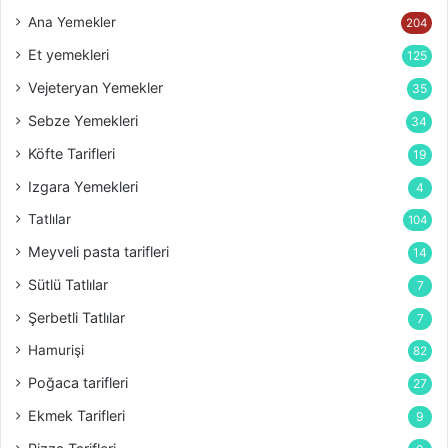
Ana Yemekler
204
Et yemekleri
125
Vejeteryan Yemekler
35
Sebze Yemekleri
34
Köfte Tarifleri
19
Izgara Yemekleri
4
Tatlılar
104
Meyveli pasta tarifleri
14
Sütlü Tatlılar
7
Şerbetli Tatlılar
7
Hamurişi
82
Poğaca tarifleri
27
Ekmek Tarifleri
9