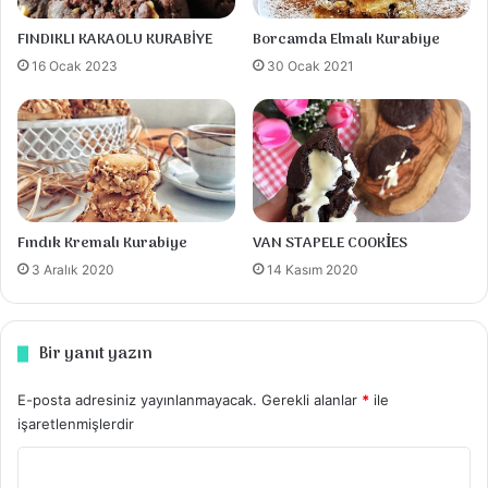
şekilde dizilir.
FINDIKLI KAKAOLU KURABİYE
Borcamda Elmalı Kurabiye
16 Ocak 2023
30 Ocak 2021
Önceden ısıtılmış alt üst ayar 180 derecede
18-19 dakika KONTROLLÜ pişirilir.
Mantolamak için kremalı sandviç bisküvi
ronda da çekilir içine pudra şekeri ilave edip
karıştırılır.Kurabiyeler sıcak iken bisküvili
karışıma bolca bulanır.
Fındık Kremalı Kurabiye
VAN STAPELE COOKİES
3 Aralık 2020
14 Kasım 2020
Notlar
Bir yanıt yazın
Bu ölçüden 30 gr dan 26 adet kurabiye
elde ettim. İsteğe bağlı daha küçük
E-posta adresiniz yayınlanmayacak.
Gerekli alanlar
*
ile
parçalar alarak adet sayısını
işaretlenmişlerdir
çoğaltabilirsiniz
Y