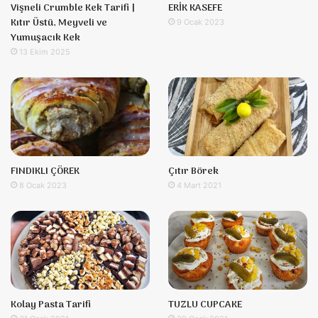
Vişneli Crumble Kek Tarifi |
ERİK KASEFE
Kıtır Üstü, Meyveli ve
9 Ocak 2023
Yumuşacık Kek
13 Ekim 2025
FINDIKLI ÇÖREK
Çıtır Börek
8 Ocak 2023
4 Mart 2021
Kolay Pasta Tarifi
TUZLU CUPCAKE