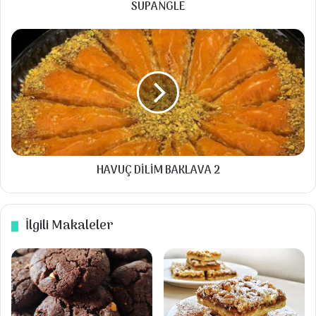
SUPANGLE
▪️2,5 su bardağı un( KONTROLLÜ) lütfen
HAVUÇ
MANTOLAMAK IÇİN
DİLİM
BAKLAVA
▪️1 paket kremalı sandviç bisküvi
2
▪️yarım çay bardağı pudra şekeri
Talimatlar
HAVUÇ DİLİM BAKLAVA 2
Un hariç tüm malzemeler kaba koyulur
karıştırılır.
İlgili Makaleler
Yavaş yavaş kontrollü şekilde un ilave edip
yumuşak bir hamur elde edilir.
Arzu ettiğiniz büyüklükte parçalar alarak
yağlı kağıt serilmiş fırın tepsisine aralıklı