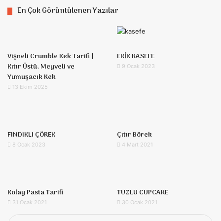
En Çok Görüntülenen Yazılar
Vişneli Crumble Kek Tarifi |
ERİK KASEFE
Kıtır Üstü, Meyveli ve
9 Ocak 2023
Yumuşacık Kek
13 Ekim 2025
FINDIKLI ÇÖREK
Çıtır Börek
8 Ocak 2023
4 Mart 2021
Kolay Pasta Tarifi
TUZLU CUPCAKE
31 Ocak 2021
30 Ocak 2021