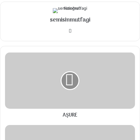
✅ 1 su bardağı aşurelik buğday
✅ 3 adet közlenmiş kırmızı biber ( ben 1 adet
semisinmutfagi
közlenmemiş kırmızı biber kullandım)
Instagram
✅ 6-8 adet kornişon turşu
✅ 1 küçük kase konserve Mısır
✅ 1/2 Demet maydanoz
AŞURE
✅ 1/2 Demet dereotu
✅ 1 kase yoğurt
✅ Tuz
AŞURE
Talimatlar
PATATESLİ
Bir su bardağı aşurelik buğdayı akşamdan
KIBRIS