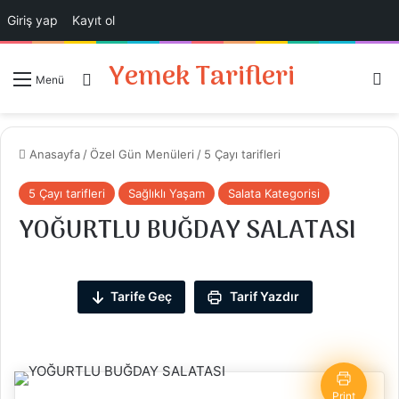
Giriş yap
Kayıt ol
Yemek Tarifleri
Ar
Giriş Yap
Menü
Anasayfa
/
Özel Gün Menüleri
/
5 Çayı tarifleri
5 Çayı tarifleri
Sağlıklı Yaşam
Salata Kategorisi
YOĞURTLU BUĞDAY SALATASI
Tarife Geç
Tarif Yazdır
Print