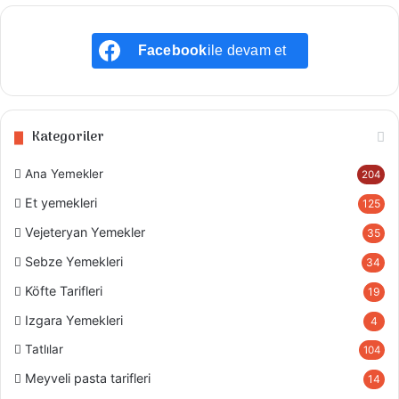
Facebook
ile devam et
Kategoriler
Ana Yemekler
204
Et yemekleri
125
Vejeteryan Yemekler
35
Sebze Yemekleri
34
Köfte Tarifleri
19
Izgara Yemekleri
4
Tatlılar
104
Meyveli pasta tarifleri
14