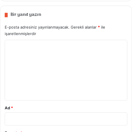
Tarif Videosu
Bir yanıt yazın
E-posta adresiniz yayınlanmayacak.
Gerekli alanlar
*
ile
işaretlenmişlerdir
Y
o
r
u
m
*
Ad
*