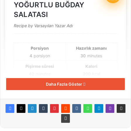
YOĞURTLU BUĞDAY
SALATASI
Recipe by Varsayılan Yazar Adı
Porsiyon
Hazırlık zamanı
4
porsiyon
30
minutes
Pişirme süresi
Kalori
40
minutes
300
kcal
Daha Fazla Göster
Toplam zaman
1
hour
10
minutes
Malzemeler