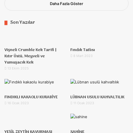
Daha Fazla Göster
Son Yazılar
Vişneli Crumble Kek Tarifi |
Fındık Tatlısı
Kıtır Üstü, Meyveli ve
8 Mart 2023
Yumuşacık Kek
13 Ekim 2025
FINDIKLI KAKAOLU KURABİYE
LÜBNAN USULU KAHVALTILIK
16 Ocak 2023
11 Ocak 2023
YEŞİL ZEYTİN KAVURMASI
SAHİNE