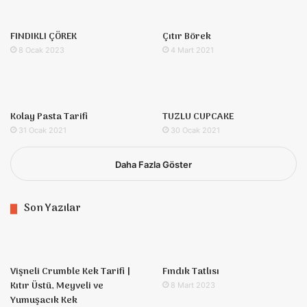
FINDIKLI ÇÖREK
Çıtır Börek
8 Ocak 2023
4 Mart 2021
Kolay Pasta Tarifi
TUZLU CUPCAKE
31 Ocak 2021
30 Ocak 2021
Daha Fazla Göster
Son Yazılar
Vişneli Crumble Kek Tarifi |
Fındık Tatlısı
Kıtır Üstü, Meyveli ve
8 Mart 2023
Yumuşacık Kek