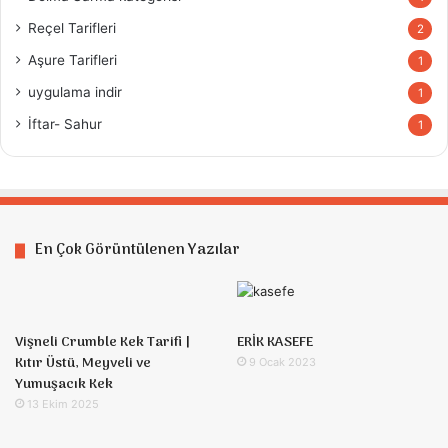
Reçel Tarifleri
2
Aşure Tarifleri
1
uygulama indir
1
İftar- Sahur
1
En Çok Görüntülenen Yazılar
Vişneli Crumble Kek Tarifi |
ERİK KASEFE
Kıtır Üstü, Meyveli ve
9 Ocak 2023
Yumuşacık Kek
13 Ekim 2025