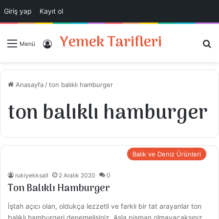
Giriş yap
Kayıt ol
Yemek Tarifleri
A
Giriş Yap
Menü
Anasayfa
/
ton balıklı hamburger
ton balıklı hamburger
Balık ve Deniz Ürünleri
rukiyekksall
2 Aralık 2020
0
Ton Balıklı Hamburger
İştah açıcı olan, oldukça lezzetli ve farklı bir tat arayanlar ton
balıklı hamburgeri denemelisiniz. Asla pişman olmayacaksınız.