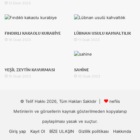
13 Ekim 2025
FINDIKLI KAKAOLU KURABİYE
LÜBNAN USULU KAHVALTILIK
16 Ocak 2023
11 Ocak 2023
YEŞİL ZEYTİN KAVURMASI
SAHİNE
10 Ocak 2023
10 Ocak 2023
© Telif Hakkı 2026, Tüm Hakları Saklıdır |
nefiis
Metinlerin ve görsellerin kaynak gösterilmeden kopyalanıp
paylaşılması yasak ve suçtur.
Giriş yap
Kayıt Ol
BİZE ULAŞIN
Gizlilik politikası
Hakkında