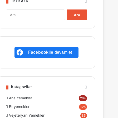
Tarif Ara
A
r
a
m
a
:
Facebook
ile devam et
Kategoriler
Ana Yemekler
204
Et yemekleri
125
Vejeteryan Yemekler
35