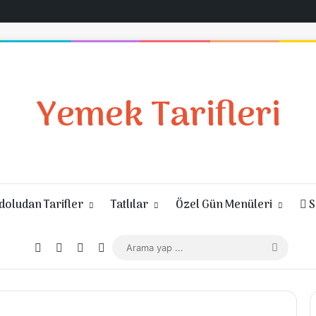
Yemek Tarifleri
oludan Tarifler
Tatlılar
Özel Gün Menüleri
S
Giriş Yap
Rastgele Makale
Kenar Bölmesi
Dış görünümü değiştir
Arama
yap
...