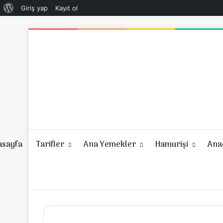
WordPress
Giriş yap
Kayıt ol
hakkında
asayfa
Tarifler
Ana Yemekler
Hamurişi
Anad