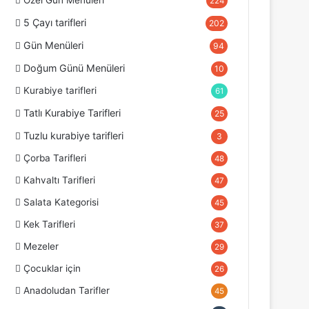
Özel Gün Menüleri
224
5 Çayı tarifleri
202
Gün Menüleri
94
Doğum Günü Menüleri
10
Kurabiye tarifleri
61
Tatlı Kurabiye Tarifleri
25
Tuzlu kurabiye tarifleri
3
Çorba Tarifleri
48
Kahvaltı Tarifleri
47
Salata Kategorisi
45
Kek Tarifleri
37
Mezeler
29
Çocuklar için
26
Anadoludan Tarifler
45