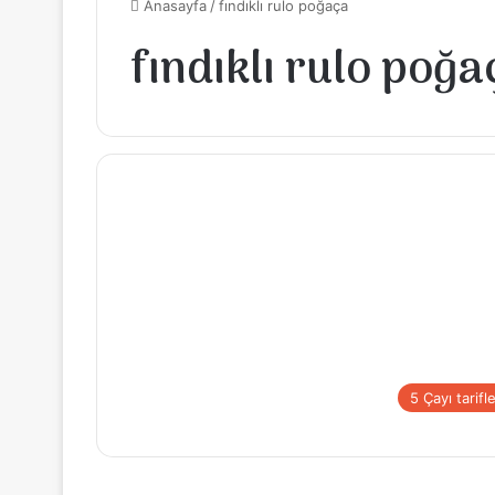
Anasayfa
/
fındıklı rulo poğaça
fındıklı rulo poğa
5 Çayı tarifle