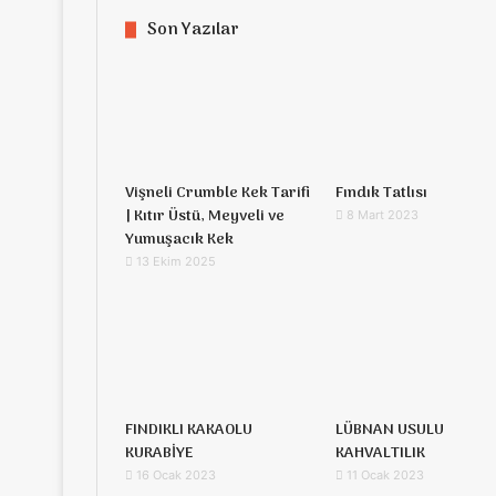
Son Yazılar
Vişneli Crumble Kek Tarifi
Fındık Tatlısı
| Kıtır Üstü, Meyveli ve
8 Mart 2023
Yumuşacık Kek
13 Ekim 2025
FINDIKLI KAKAOLU
LÜBNAN USULU
KURABİYE
KAHVALTILIK
16 Ocak 2023
11 Ocak 2023