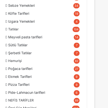
Sebze Yemekleri
34
Köfte Tarifleri
19
Izgara Yemekleri
4
Tatlılar
104
Meyveli pasta tarifleri
14
Sütlü Tatlılar
7
Şerbetli Tatlılar
7
Hamurişi
82
Poğaca tarifleri
27
Ekmek Tarifleri
9
Pizza Tarifleri
9
Pide-Lahmacun tarifleri
6
NEFİS TARİFLER
69