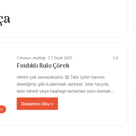
ça
ikosun_mutfağı
7 Ocak 2021
0
Fındıklı Rulo Çörek
minim çok seveceksiniz 😋 Tabi içinin harcını
istediğiniz gibi kullanmak serbest. İster tarçınlı,
ister tahınlı veya haşhaşlı tamamen sizin damak…
Devamını Oku »
ri