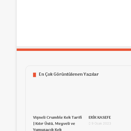
En Çok Görüntülenen Yazılar
Vişneli Crumble Kek Tarifi
ERİK KASEFE
| Kıtır Üstü, Meyveli ve
9 Ocak 2023
Yumuşacık Kek