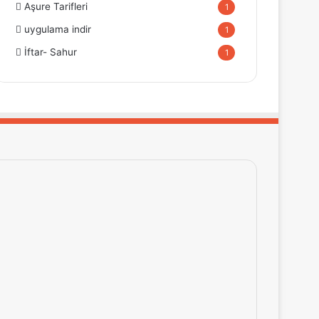
Aşure Tarifleri
1
uygulama indir
1
İftar- Sahur
1