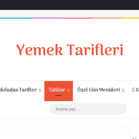
Yemek Tarifleri
oludan Tarifler
Tatlılar
Özel Gün Menüleri
S
Giriş Yap
Rastgele Makale
Kenar Bölmesi
Dış görünümü değiştir
Arama
yap
...