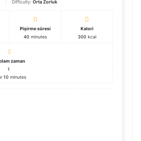
ı
Difficulty:
Orta Zorluk
ı
Pişirme süresi
Kalori
40
minutes
300
kcal
plam zaman
1
ur
10
minutes