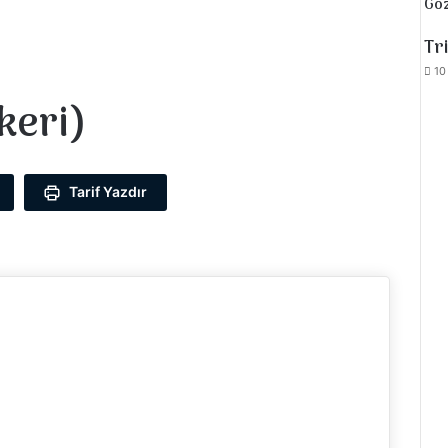
Göz
Kap
Tri
10
keri)
Tarif Yazdır