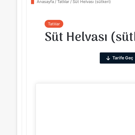
Anasayfa
/
Tatlılar
/
Süt Helvası (sütkeri)
Tatlılar
Süt Helvası (süt
Tarife Geç