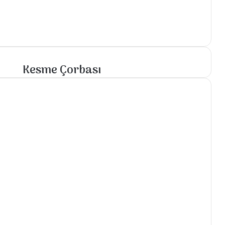
Kesme Çorbası
Kesme
Çorbası