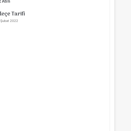
 Atın
alı
leçe Tarifi
 Şubat 2022