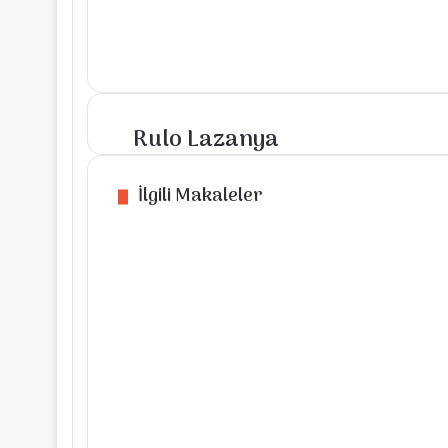
Rulo Lazanya
Rulo
Lazanya
İlgili Makaleler