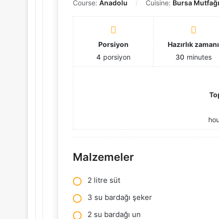
Course:
Anadolu
Cuisine:
Bursa Mutfağ
Porsiyon
Hazırlık zaman
4
porsiyon
30
minutes
To
ho
Malzemeler
2 litre süt
3 su bardağı şeker
2 su bardağı un