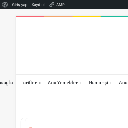
WordPress
Giriş yap
Kayıt ol
AMP
hakkında
asayfa
Tarifler
Ana Yemekler
Hamurişi
Anad