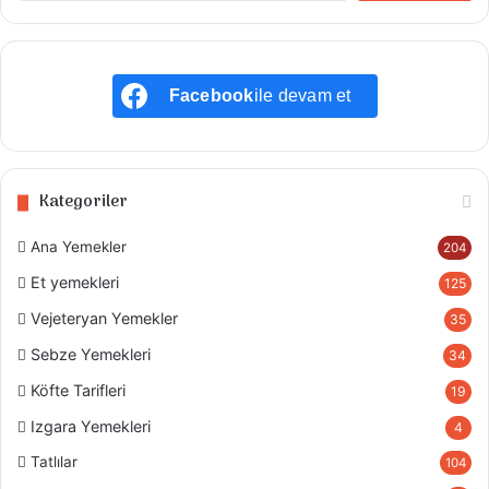
Facebook
ile devam et
Kategoriler
Ana Yemekler
204
Et yemekleri
125
Vejeteryan Yemekler
35
Sebze Yemekleri
34
Köfte Tarifleri
19
Izgara Yemekleri
4
Tatlılar
104