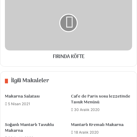
KÖFTE
Tuz, karabiber, pulbiber ve tavuk baharatı
1 yemek kaşığı sebze baharatı
Talimatlar
FIRINDA KÖFTE
Tavukları jülyen veya küp şeklinde doğrayın
. Üzerine 1 tatlı kaşığı nişasta, 1 yemek
İlgili Makaleler
kaşığı soya sosu. 1 diş ezilmiş sarmısak
ekleyip marine edin. Üzeri kapalı yarım saat
Makarna Salatası
Cafe de Paris sosu lezzetinde
buzdolabında bekletin. Not; Çin makarnası
Tavuk Menüsü
5 Nisan 2021
kullanırsanız üzerindeki tarife göre yapın.
30 Aralık 2020
80 derece sıcaklıkta Çin makarnaların
Soğanlı Mantarlı Tavuklu
Mantarlı Kremalı Makarna
üzerini geçecek kadar su ekleyip 5 dk
Makarna
18 Aralık 2020
bekletip, süzüp tavada biraz yağ ve 1 yemek