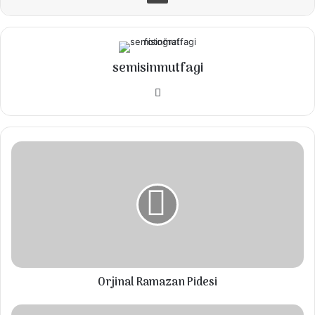
Malzemeler
200 gr Çin makarnası ( veya 250 gr Spagetti)
semisinmutfagi
400 gr tavuk göğsü
Instagram
2 adet havuç jülyen kesilmiş
100 gr brokoli
1/2 kırmızı biber jülyen doğranmış
Orjinal
Ramazan
1/2 sarı biber jülyen doğranmış
Pidesi
1/2 yeşil biber jülyen doğranmış
1 adet küçük pırasa (sade kök tarafı jülyen
doğranmış)
150-200 gr soya filizi
Orjinal Ramazan Pidesi
4 yemek kaşığı zeytinyağı
FIRINDA
6 yemek kaşiği soya sosu