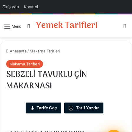
Giriş yap
Kayıt ol
Yemek Tarifleri
Ar
Giriş Yap
Menü
Anasayfa
/
Makarna Tarifleri
Makarna Tarifleri
SEBZELİ TAVUKLU ÇİN
MAKARNASI
Tarife Geç
Tarif Yazdır