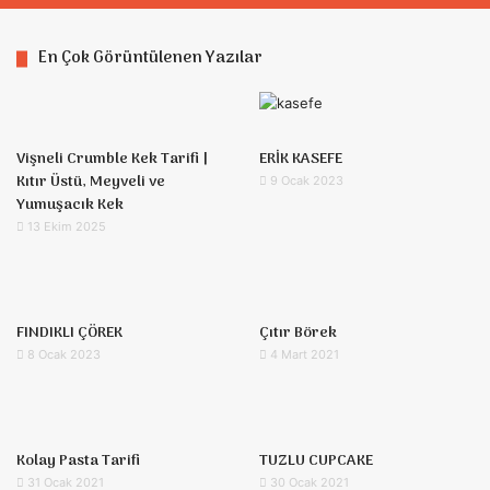
En Çok Görüntülenen Yazılar
Vişneli Crumble Kek Tarifi |
ERİK KASEFE
Kıtır Üstü, Meyveli ve
9 Ocak 2023
Yumuşacık Kek
13 Ekim 2025
FINDIKLI ÇÖREK
Çıtır Börek
8 Ocak 2023
4 Mart 2021
Kolay Pasta Tarifi
TUZLU CUPCAKE
31 Ocak 2021
30 Ocak 2021