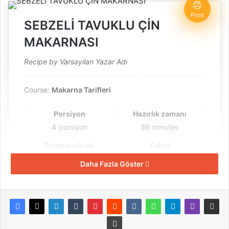
Print
SEBZELİ TAVUKLU ÇİN
MAKARNASI
Recipe by Varsayılan Yazar Adı
Course:
Makarna Tarifleri
Porsiyon
Hazırlık zamanı
4
porsiyon
30
minutes
Pişirme süresi
Kalori
40
minutes
384
kcal
Daha Fazla Göster
Toplam zaman
1
hour
10
minutes