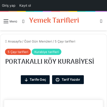
Giriş yap
Kayıt ol
Yemek Tarifleri
Ar
Giriş Yap
Menü
Anasayfa
/
Özel Gün Menüleri
/
5 Çayı tarifleri
5 Çayı tarifleri
Kurabiye tarifleri
PORTAKALLI KÖY KURABİYESİ
Tarife Geç
Tarif Yazdır