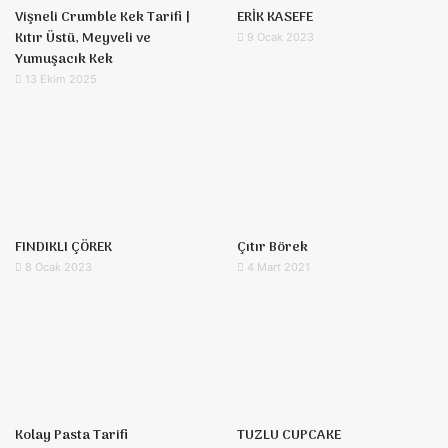
Vişneli Crumble Kek Tarifi |
ERİK KASEFE
Kıtır Üstü, Meyveli ve
9 Ocak 2023
Yumuşacık Kek
13 Ekim 2025
FINDIKLI ÇÖREK
Çıtır Börek
8 Ocak 2023
4 Mart 2021
Kolay Pasta Tarifi
TUZLU CUPCAKE