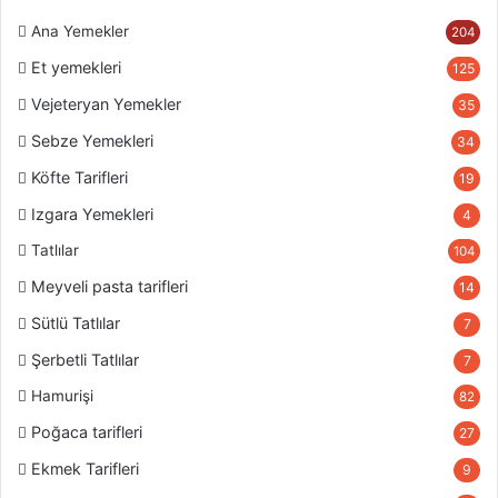
portakal kabuğu rendesi ve yoğurdu ekleyip
Ana Yemekler
204
karıştırmaya devam edin. Üzerine karbonat, kabartma
Et yemekleri
tozu ve azar azar un ekleyerek elle güzelce yoğurun.
125
Yumuşak ele yapışan bir hamur elde edin. Daha sonra
Vejeteryan Yemekler
35
ellerinizi yağlayarak hamurdan mandalina
Sebze Yemekleri
34
büyüklüğünde parçalar koparın ve yuvarlayıp yağlı
Köfte Tarifleri
19
kağıt serili tepsiye dizin.
Izgara Yemekleri
4
Hamurların üzerine yumurta sarısı sürdükten sonra
tam orta kısmına bıçakla artı şeklinde iz verin. Son
Tatlılar
104
olarakta dövülmüş fındık serpiştirin ve önceden
Meyveli pasta tarifleri
14
ısıtılmış fırında 180 derecede 25-30 dk pişirin. Afiyet
Sütlü Tatlılar
7
olsun
Şerbetli Tatlılar
7
uygulamamızı ücretsiz indirmek için
tıklayınız
Hamurişi
82
Poğaca tarifleri
27
Ekmek Tarifleri
9