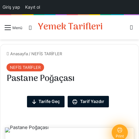
Giriş yap
Kayıt ol
Yemek Tarifleri
Ar
Giriş Yap
Menü
Anasayfa
/
NEFİS TARİFLER
NEFİS TARİFLER
Pastane Poğaçası
Tarife Geç
Tarif Yazdır
Print