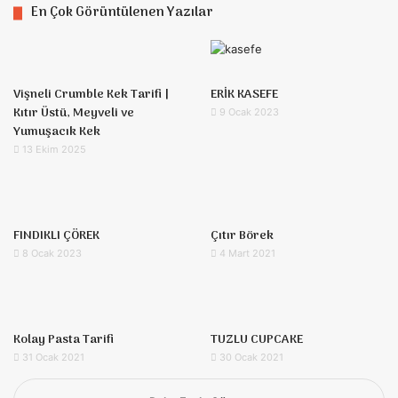
En Çok Görüntülenen Yazılar
Vişneli Crumble Kek Tarifi |
ERİK KASEFE
Kıtır Üstü, Meyveli ve
9 Ocak 2023
Yumuşacık Kek
13 Ekim 2025
FINDIKLI ÇÖREK
Çıtır Börek
8 Ocak 2023
4 Mart 2021
Kolay Pasta Tarifi
TUZLU CUPCAKE
31 Ocak 2021
30 Ocak 2021