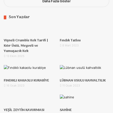
Daha Fazla Göster
Son Yazılar
Vişneli Crumble Kek Tarifi |
Fındık Tatlısı
Kıtır Üstü, Meyveli ve
8 Mart 2023
Yumuşacık Kek
13 Ekim 2025
FINDIKLI KAKAOLU KURABİYE
LÜBNAN USULU KAHVALTILIK
16 Ocak 2023
11 Ocak 2023
YEŞİL ZEYTİN KAVURMASI
SAHİNE