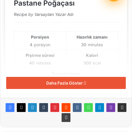
Pastane Poğaçası
Recipe by Varsayılan Yazar Adı
Porsiyon
Hazırlık zamanı
4
porsiyon
30
minutes
Pişirme süresi
Kalori
40
minutes
300
kcal
Toplam zaman
1
Daha Fazla Göster
hour
10
minutes
Malzemeler
3 tane yumurta