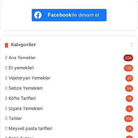
Facebook
ile devam et
Kategoriler
Ana Yemekler
204
Et yemekleri
125
Vejeteryan Yemekler
35
Sebze Yemekleri
34
Köfte Tarifleri
19
Izgara Yemekleri
4
Tatlılar
104
Meyveli pasta tarifleri
14