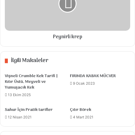
ekleyip pişiriyoruz.
Yeşil soğanları küçük küçük doğrayıp pişen
bulgur pilavı ın içine tuzunu ve reyhanı
Peynirli krep
ekleyip dinlendiriyoruz
Pilav ılındıktan sonra lor peynirini ekleyip
karıştırıp tuzunu kontrol ediyoruz
İlgili Makaleler
Sarmaya başlıyoruz sandıktan sonra
Vişneli Crumble Kek Tarifi |
FIRINDA KABAK MÜCVER
yağlanmış tepsiye dizip 200 derecede
Kıtır Üstü, Meyveli ve
9 Ocak 2023
pişiriyoruz Pişmeye yakın üzerine tereyağ
Yumuşacık Kek
sürüyoruz
13 Ekim 2025
Sahur İçin Pratik tarifler
Çıtır Börek
12 Nisan 2021
4 Mart 2021