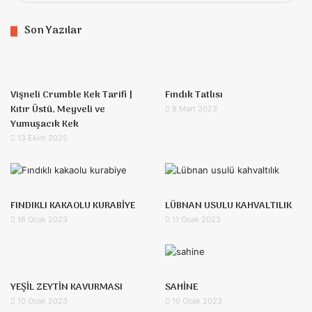
Son Yazılar
Vişneli Crumble Kek Tarifi |
Fındık Tatlısı
Kıtır Üstü, Meyveli ve
8 Mart 2023
Yumuşacık Kek
13 Ekim 2025
FINDIKLI KAKAOLU KURABİYE
LÜBNAN USULU KAHVALTILIK
16 Ocak 2023
11 Ocak 2023
YEŞİL ZEYTİN KAVURMASI
SAHİNE
10 Ocak 2023
10 Ocak 2023