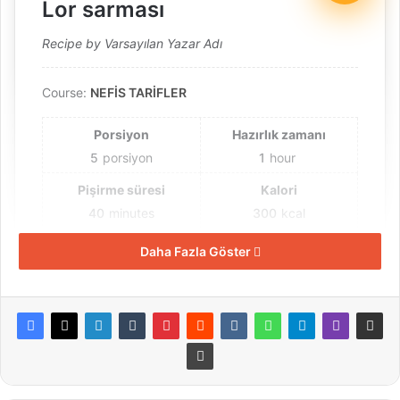
Lor sarması
Recipe by Varsayılan Yazar Adı
Course:
NEFİS TARİFLER
Porsiyon
Hazırlık zamanı
5
porsiyon
1
hour
Pişirme süresi
Kalori
40
minutes
300
kcal
Toplam zaman
Daha Fazla Göster
1
hour
40
minutes
Malzemeler
Çok az haşlanmış pazı yaprağı yada evelik