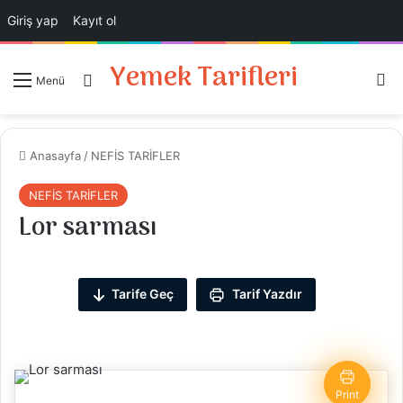
Giriş yap
Kayıt ol
Yemek Tarifleri
Ar
Giriş Yap
Menü
Anasayfa
/
NEFİS TARİFLER
NEFİS TARİFLER
Lor sarması
Tarife Geç
Tarif Yazdır
Print