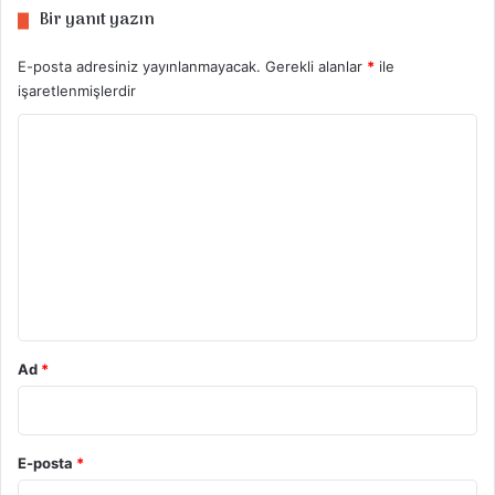
Bir yanıt yazın
E-posta adresiniz yayınlanmayacak.
Gerekli alanlar
*
ile
işaretlenmişlerdir
Y
o
r
u
m
*
Ad
*
E-posta
*