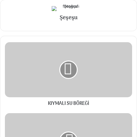
yaprağı
Şeşeşu
1 paket lor peynir
yarım demet yeşil soğan
2 adet beyaz soğan
KIYMALI
2 kaşık tereyağı
SU
BÖREĞİ
2 kaşık sıvıyağ
1.5 su bardağı bulgur
2 çay kaşık tuz
2 çay kaşığı reyhan
KIYMALI SU BÖREĞİ
Peynirli
Talimatlar
krep
Neyaz soğanı kavurup bulguru koyup su