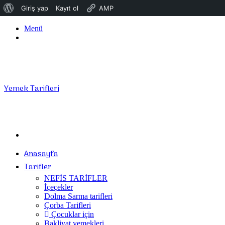
WordPress
Giriş yap
Kayıt ol
AMP
hakkında
Menü
Giriş
Yap
Yemek Tarifleri
Arama
yap
Anasayfa
...
Tarifler
NEFİS TARİFLER
İçeçekler
Dolma Sarma tarifleri
Çorba Tarifleri
Çocuklar için
Bakliyat yemekleri