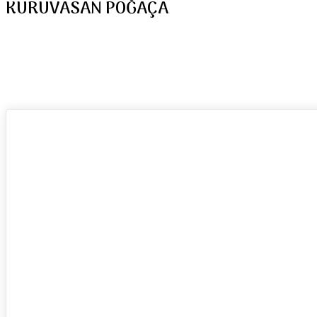
KURUVASAN POĞAÇA