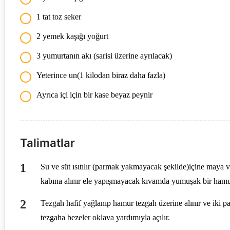
1 tat toz seker
2 yemek kaşığı yoğurt
3 yumurtanın akı (sarisi üzerine ayrılacak)
Yeterince un(1 kilodan biraz daha fazla)
Ayrıca içi için bir kase beyaz peynir
Talimatlar
Su ve süt ısıtılır (parmak yakmayacak şekilde)içine maya 
kabına alınır ele yapışmayacak kıvamda yumuşak bir hamur yo
Tezgah hafif yağlanıp hamur tezgah üzerine alınır ve iki parç
tezgaha bezeler oklava yardımıyla açılır.