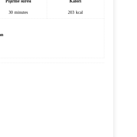
Pişirme süresi
Kalori
30
minutes
203
kcal
an