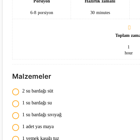
Porsiyon
Hazırlık zamanı
6-8
porsiyon
30
minutes
Toplam zam
1
hour
Malzemeler
2 su bardağı süt
1 su bardağı su
1 su bardağı sıvıyağ
1 adet yas maya
1 yemek kaşığı tuz