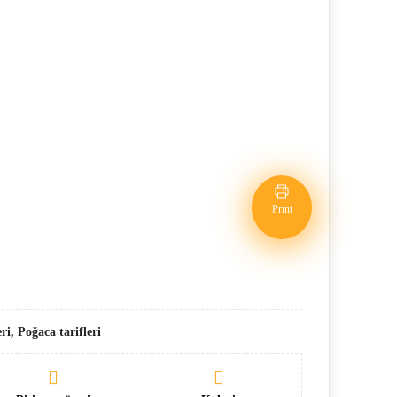
Print
i, Poğaca tarifleri