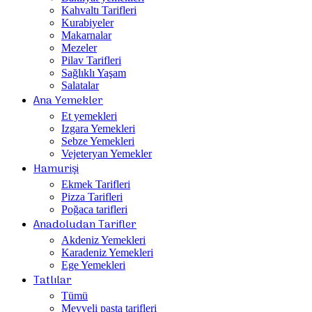
Kahvaltı Tarifleri
Kurabiyeler
Makarnalar
Mezeler
Pilav Tarifleri
Sağlıklı Yaşam
Salatalar
Ana Yemekler
Et yemekleri
Izgara Yemekleri
Sebze Yemekleri
Vejeteryan Yemekler
Hamurişi
Ekmek Tarifleri
Pizza Tarifleri
Poğaca tarifleri
Anadoludan Tarifler
Akdeniz Yemekleri
Karadeniz Yemekleri
Ege Yemekleri
Tatlılar
Tümü
Meyveli pasta tarifleri