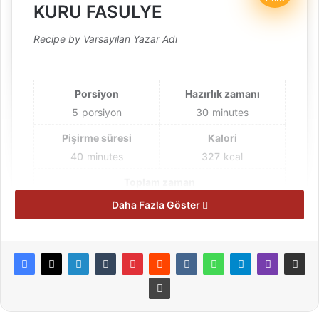
KURU FASULYE
Recipe by Varsayılan Yazar Adı
Porsiyon
Hazırlık zamanı
5
porsiyon
30
minutes
Pişirme süresi
Kalori
40
minutes
327
kcal
Toplam zaman
1
Daha Fazla Göster
hour
10
minutes
Malzemeler
☑️ 350-500g kuşbaşı et