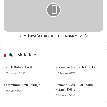
ISPANAK
YEMEĞİ
kavurmaya devam ediyoruz.
Salçaları ilave edip kokusu çıkana kadar
kavuruyoruz.
Akşamdan ıslatılmış fasulyeleri gazı çıkması
ZEYTİNYAĞLI HAVUÇLU ISPANAK YEMEĞİ
İÇİN biraz haşlıyoruz 5-10 dk suyunu süzüp
kavrulmuş etlere ilave edip, kararınca sıcak
su ekleyip fasulyeler yumuşayıncaya kadar
İlgili Makaleler
pişiriyoruz.
Tavuk Dolma Tarifi
Krema ve Mantarlı Et Sote
Yanında pilav, turşu veya salata eşliğinde
24 Nisan 2021
6 Nisan 2021
servis ediyoruz.Afiyet olsun
Pastırmalı Kuru Fasulye
Beşamel Soslu Patlıcanlı
Tarif Videosu
Kaşarlı Köfte
29 Mart 2021
18 Mart 2021