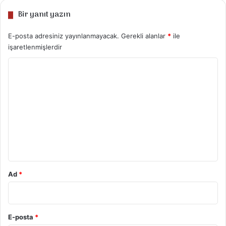
Bir yanıt yazın
E-posta adresiniz yayınlanmayacak.
Gerekli alanlar
*
ile
işaretlenmişlerdir
Y
o
r
u
m
*
Ad
*
E-posta
*