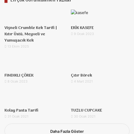
En Çok Görüntülenen Yazılar
Vişneli Crumble Kek Tarifi |
ERİK KASEFE
Kıtır Üstü, Meyveli ve
9 Ocak 2023
Yumuşacık Kek
13 Ekim 2025
FINDIKLI ÇÖREK
Çıtır Börek
8 Ocak 2023
4 Mart 2021
Kolay Pasta Tarifi
TUZLU CUPCAKE
31 Ocak 2021
30 Ocak 2021
Daha Fazla Göster