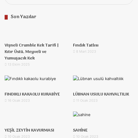
Son Yazılar
Vişneli Crumble Kek Tarifi |
Fındık Tatlısı
Kıtır Üstü, Meyveli ve
8 Mart 2023
Yumuşacık Kek
13 Ekim 2025
FINDIKLI KAKAOLU KURABİYE
LÜBNAN USULU KAHVALTILIK
16 Ocak 2023
11 Ocak 2023
YEŞİL ZEYTİN KAVURMASI
SAHİNE
10 Ocak 2023
10 Ocak 2023