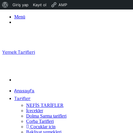
WordPress
Giriş yap
Kayıt ol
AMP
hakkında
Menü
Giriş
Yap
Yemek Tarifleri
Arama
yap
Anasayfa
...
Tarifler
NEFİS TARİFLER
İçeçekler
Dolma Sarma tarifleri
Çorba Tarifleri
Çocuklar için
Bakliyat yemekleri