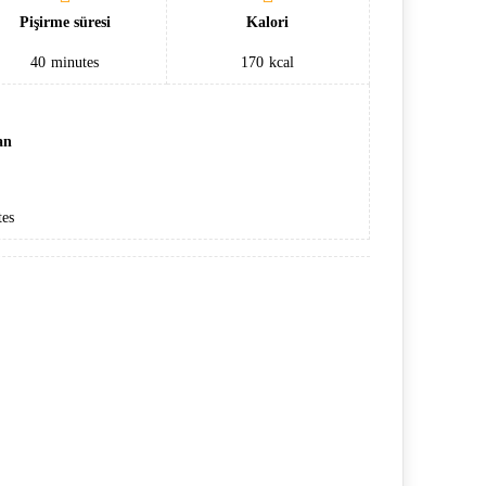
Pişirme süresi
Kalori
40
minutes
170
kcal
an
es