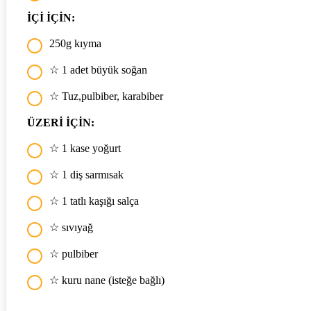
İÇİ İÇİN:
250g kıyma
☆ 1 adet büyük soğan
☆ Tuz,pulbiber, karabiber
ÜZERİ İÇİN:
☆ 1 kase yoğurt
☆ 1 diş sarmısak
☆ 1 tatlı kaşığı salça
☆ sıvıyağ
☆ pulbiber
☆ kuru nane (isteğe bağlı)