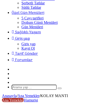
Şerbetli Tatlılar
Sütlü Tatlılar
Özel Gün Menüleri
5 Çayı tarifleri
Doğum Günü Menüleri
Gün Menüleri
Sağlıklı Yaşam
Giriş yap
Giriş yap
Kayıt Ol
Tarif Gönder
Forumlar
Giriş
Yap
Rastgele
Makale
Kenar
Bölmesi
Dış
görünümü
Arama
değiştir
yap
Anasayfa
/
Ana Yemekler
/
KOLAY MANTI
...
Ana Yemekler
Hamurişi