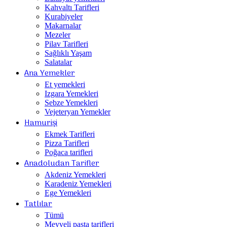
Kahvaltı Tarifleri
Kurabiyeler
Makarnalar
Mezeler
Pilav Tarifleri
Sağlıklı Yaşam
Salatalar
Ana Yemekler
Et yemekleri
Izgara Yemekleri
Sebze Yemekleri
Vejeteryan Yemekler
Hamurişi
Ekmek Tarifleri
Pizza Tarifleri
Poğaca tarifleri
Anadoludan Tarifler
Akdeniz Yemekleri
Karadeniz Yemekleri
Ege Yemekleri
Tatlılar
Tümü
Meyveli pasta tarifleri