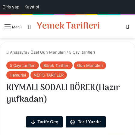
Giriş yap
Kayıt ol
Yemek Tarifleri
Ar
Giriş Yap
Menü
Anasayfa
/
Özel Gün Menüleri
/
5 Çayı tarifleri
5 Çayı tarifleri
Börek Tarifleri
Gün Menüleri
Hamurişi
NEFİS TARİFLER
KIYMALI SODALI BÖREK(Hazır
yufkadan)
Tarife Geç
Tarif Yazdır