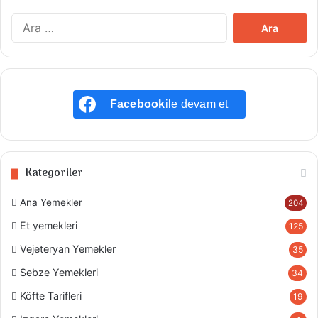
Arama:
Facebook
ile devam et
Kategoriler
Ana Yemekler
204
Et yemekleri
125
Vejeteryan Yemekler
35
Sebze Yemekleri
34
Köfte Tarifleri
19