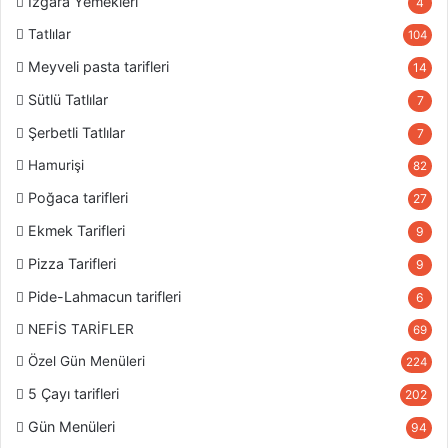
Izgara Yemekleri
4
Tatlılar
104
Meyveli pasta tarifleri
14
Sütlü Tatlılar
7
Şerbetli Tatlılar
7
Hamurişi
82
Poğaca tarifleri
27
Ekmek Tarifleri
9
Pizza Tarifleri
9
Pide-Lahmacun tarifleri
6
NEFİS TARİFLER
69
Özel Gün Menüleri
224
5 Çayı tarifleri
202
Gün Menüleri
94