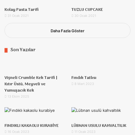
Kolay Pasta Tarifi
TUZLU CUPCAKE
31 Ocak 2021
30 Ocak 2021
Daha Fazla Göster
Son Yazılar
Vişneli Crumble Kek Tarifi |
Fındık Tatlısı
Kıtır Üstü, Meyveli ve
8 Mart 2023
Yumuşacık Kek
13 Ekim 2025
FINDIKLI KAKAOLU KURABİYE
LÜBNAN USULU KAHVALTILIK
16 Ocak 2023
11 Ocak 2023