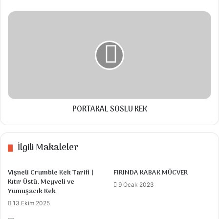
1 adet yumurta sarısı.
PORTAKAL
SOSLU
KEK
Talimatlar
Önce soğanları küçük küçük doğrayıp
kavuruyoruz. Kıymayı ekleyip suyunu
çekinceye kadar kavurarak pişiriyoruz. Tuzu
PORTAKAL SOSLU KEK
ve baharatları ekliyoruz. En son küçük
doğranmış maydanozları ekleyip karıştırıp
İlgili Makaleler
ocaktan alıp soğumaya bırakıyoruz.
Sos için;
Vişneli Crumble Kek Tarifi |
FIRINDA KABAK MÜCVER
Kıtır Üstü, Meyveli ve
9 Ocak 2023
Süt, maden suyu ve sıvıyağı bir kapta iyice
Yumuşacık Kek
karıştırıyoruz.
13 Ekim 2025