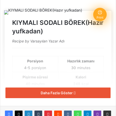
Print
KIYMALI SODALI BÖREK(Hazır
yufkadan)
Recipe by Varsayılan Yazar Adı
Porsiyon
Hazırlık zamanı
4-5
porsiyon
30
minutes
Pişirme süresi
Kalori
40
minutes
248
kcal
Daha Fazla Göster
Toplam zaman
1
hour
10
minutes