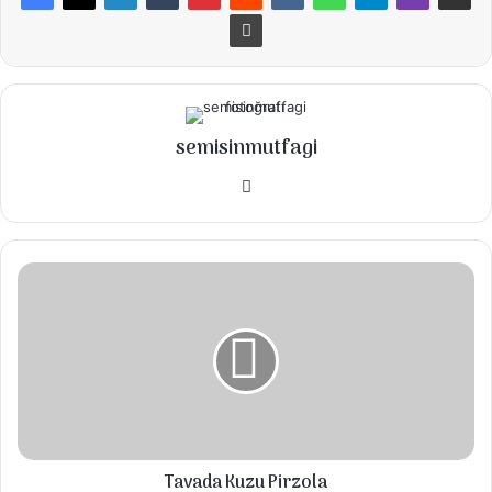
Malzemeler
●4-5 adet yufka
●1sb süt
semisinmutfagi
● 1 su bardağından 1 parmak eksik sıvı yağ.
Instagram
● 1 şişe soda (1sb maden suyu)
●İçi için:
Tavada
● 2 yemek kaşığı sıvı yağ
Kuzu
Pirzola
● 300-400 gr kıyma
● 3 adet soğan
● yarım demet maydanoz
● Tuz,karabiber,pulbiber, kırmızı toz biber.
ÜZERİ İÇİN:
Tavada Kuzu Pirzola