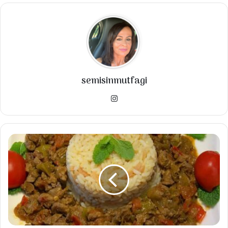
Pişirme süresi
Kalori
40
minutes
179
kcal
Toplam zaman
1
hour
10
minutes
semisinmutfagi
Malzemeler
Instagram
🍅 2,5 su bardağı kısırlık bulgur
SEBZELİ
🍅 4 su bardağı sıcak su
ET
🍅 1 çay bardağı zeytinyağı
KAVURMA
🍅 2 adet soğan
🍅 1 adet kırmızı biber
🍅 yarım Demet maydanoz