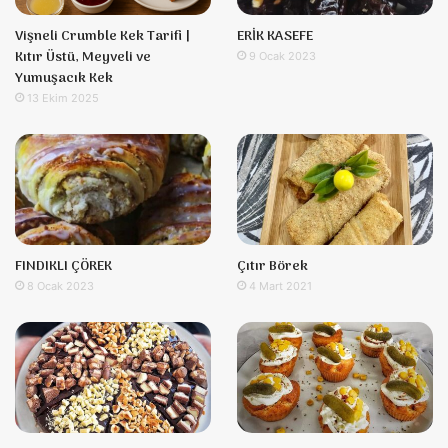
Vişneli Crumble Kek Tarifi |
ERİK KASEFE
Kıtır Üstü, Meyveli ve
9 Ocak 2023
Yumuşacık Kek
13 Ekim 2025
FINDIKLI ÇÖREK
Çıtır Börek
8 Ocak 2023
4 Mart 2021