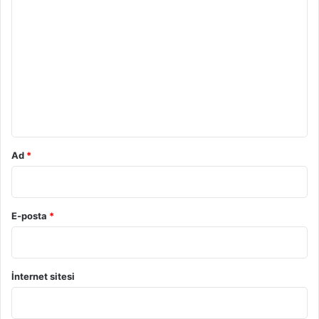
Y
o
r
u
m
*
Ad
*
E-posta
*
İnternet sitesi