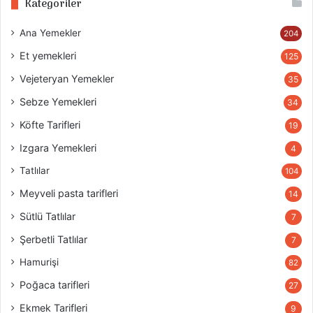
Kategoriler
Ana Yemekler
204
Et yemekleri
125
Vejeteryan Yemekler
35
Sebze Yemekleri
34
Köfte Tarifleri
19
Izgara Yemekleri
4
Tatlılar
104
Meyveli pasta tarifleri
14
Sütlü Tatlılar
7
Şerbetli Tatlılar
7
Hamurişi
82
Poğaca tarifleri
27
Ekmek Tarifleri
9