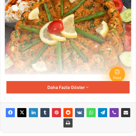
Print
KISIR
Daha Fazla Göster
Recipe by Varsayılan Yazar Adı
Porsiyon
Hazırlık zamanı
4-5
porsiyon
30
minutes