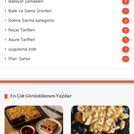
Bakliyat yemekleri
7
Balık ve Deniz Ürünleri
7
Dolma Sarma kategorisi
4
Reçel Tarifleri
2
Aşure Tarifleri
1
uygulama indir
1
İftar- Sahur
1
En Çok Görüntülenen Yazılar