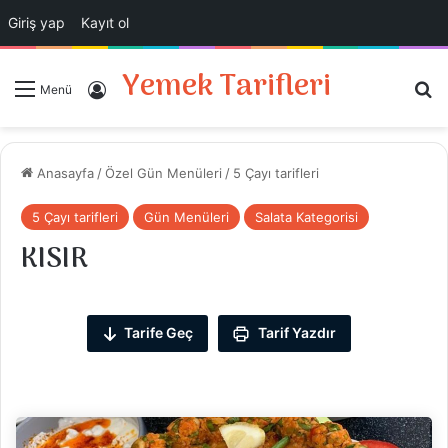
Giriş yap
Kayıt ol
Yemek Tarifleri
Ar
Giriş Yap
Menü
Anasayfa
/
Özel Gün Menüleri
/
5 Çayı tarifleri
5 Çayı tarifleri
Gün Menüleri
Salata Kategorisi
KISIR
Tarife Geç
Tarif Yazdır