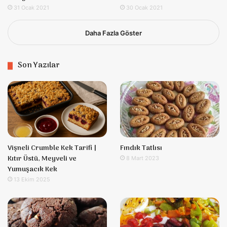
31 Ocak 2021
30 Ocak 2021
Daha Fazla Göster
Son Yazılar
Vişneli Crumble Kek Tarifi |
Fındık Tatlısı
Kıtır Üstü, Meyveli ve
8 Mart 2023
Yumuşacık Kek
13 Ekim 2025