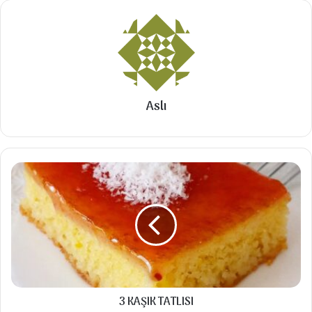
2 yemek kaşığı tereyağ
2 su bardağı irmik
2,5 su bardağı süt
2 su bardağı şeker ( Damak tadınıza göre
Aslı
ekleyin )
1 paket fıstık (Veya fındık )
3
KAŞIK
Talimatlar
TATLISI
Sıvıyağda fıstıklar rengi hafif dönünceye
kadar kavrulur.
Tereyağ ve peşine irmik eklenir.
3 KAŞIK TATLISI
İrmiklerin hangi dönünceye kadar kavrulur.