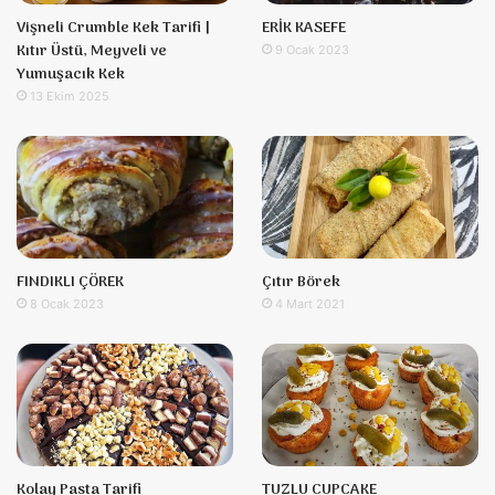
Vişneli Crumble Kek Tarifi |
ERİK KASEFE
Kıtır Üstü, Meyveli ve
9 Ocak 2023
Yumuşacık Kek
13 Ekim 2025
FINDIKLI ÇÖREK
Çıtır Börek
8 Ocak 2023
4 Mart 2021
Kolay Pasta Tarifi
TUZLU CUPCAKE