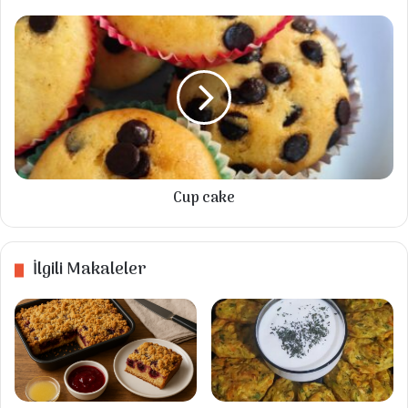
Cup
Süt ocağa koyulup kaynama derecesine
cake
gelince içine şeker atılıp eritilir.
Sıcak süt irmiğe ilave edilip süt çekinceye
kadar karıştırılır.
Süt çekince irmik beş dakika dinlendirilip
servis edilir.
Cup cake
İlgili Makaleler