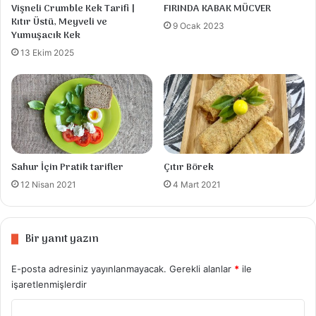
Vişneli Crumble Kek Tarifi |
FIRINDA KABAK MÜCVER
Kıtır Üstü, Meyveli ve
9 Ocak 2023
Yumuşacık Kek
13 Ekim 2025
Sahur İçin Pratik tarifler
Çıtır Börek
12 Nisan 2021
4 Mart 2021
Bir yanıt yazın
E-posta adresiniz yayınlanmayacak.
Gerekli alanlar
*
ile
işaretlenmişlerdir
Y