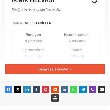
İRMİK HELVASI
Recipe by Varsayılan Yazar Adı
Course:
NEFİS TARİFLER
Porsiyon
Hazırlık zamanı
8
porsiyon
5
minutes
Pişirme süresi
Kalori
15
minutes
300
kcal
Toplam zaman
Daha Fazla Göster
20
minutes
Malzemeler
Yarım çay bardağı sıvıyağ