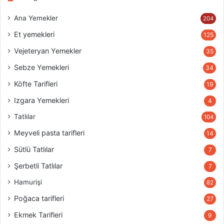
Ana Yemekler
204
Et yemekleri
125
Vejeteryan Yemekler
35
Sebze Yemekleri
34
Köfte Tarifleri
19
Izgara Yemekleri
4
Tatlılar
104
Meyveli pasta tarifleri
14
Sütlü Tatlılar
7
Şerbetli Tatlılar
7
Hamurişi
82
Poğaca tarifleri
27
Ekmek Tarifleri
9