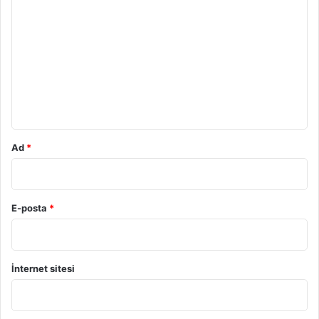
o
r
u
m
*
Ad
*
E-posta
*
İnternet sitesi