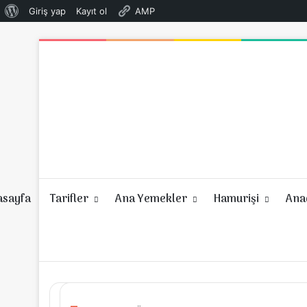
WordPress
Giriş yap
Kayıt ol
AMP
hakkında
asayfa
Tarifler
Ana Yemekler
Hamurişi
Anad