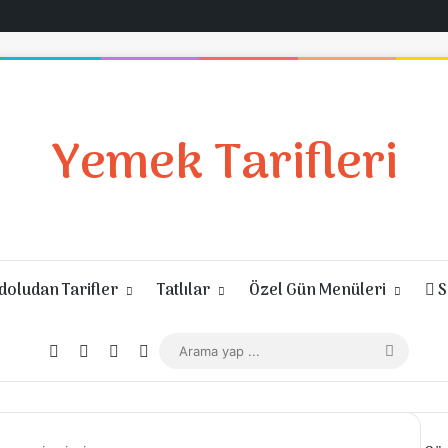
Yemek Tarifleri
oludan Tarifler
Tatlılar
Özel Gün Menüleri
S
Giriş Yap
Rastgele Makale
Kenar Bölmesi
Dış görünümü değiştir
Arama
yap
...