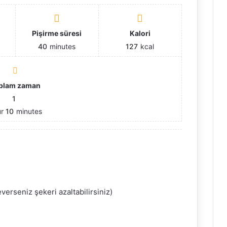
ı
Pişirme süresi
Kalori
40
minutes
127
kcal
plam zaman
1
ur
10
minutes
everseniz şekeri azaltabilirsiniz)