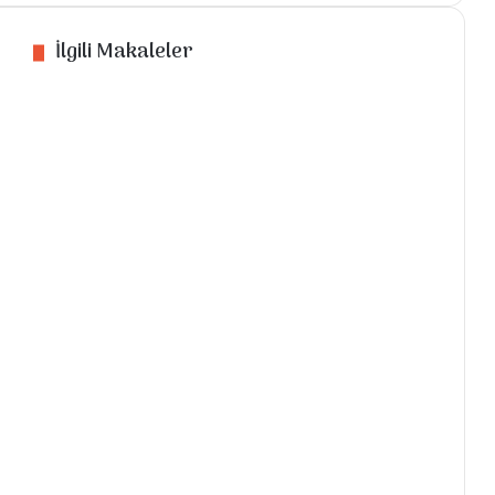
BULGUR
PİLAVI
İlgili Makaleler