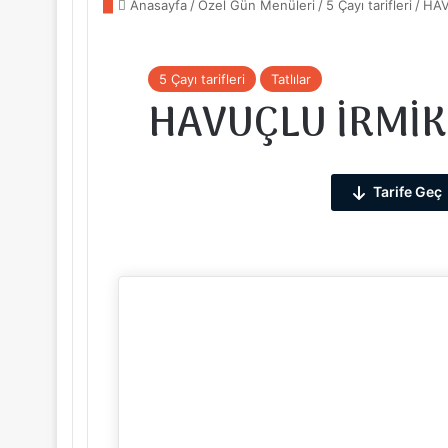
Anasayfa
/
Özel Gün Menüleri
/
5 Çayı tarifleri
/
HAV
5 Çayı tarifleri
Tatlılar
HAVUÇLU İRMİK
Tarife Geç