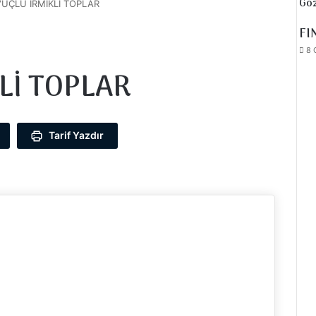
Göz
UÇLU İRMİKLİ TOPLAR
FI
8 
Lİ TOPLAR
Tarif Yazdır