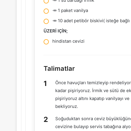
🥕 1 su bardağı irmik
🥕 1 paket vanilya
🥕 10 adet petibör biskivi( isteğe bağ
ÜZERİ IÇİN;
hindistan cevizi
Talimatlar
Önce havuçları temizleyip rendeliyoru
kadar pişiriyoruz. İrmik ve sütü de e
pişiriyoruz altını kapatıp vanilyayı ve
bekliyoruz.
Soğuduktan sonra ceviz büyüklüğünde
cevizine bulayıp servis tabağına aly