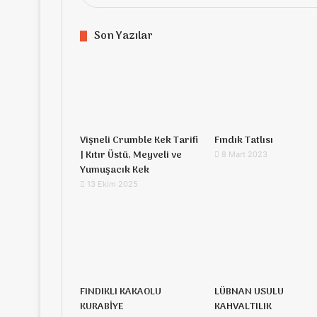
Son Yazılar
Vişneli Crumble Kek Tarifi
Fındık Tatlısı
| Kıtır Üstü, Meyveli ve
8 Mart 2023
Yumuşacık Kek
13 Ekim 2025
FINDIKLI KAKAOLU
LÜBNAN USULU
KURABİYE
KAHVALTILIK