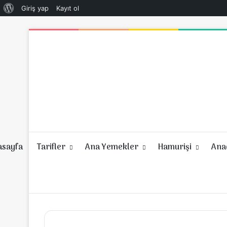
WordPress
Giriş yap
Kayıt ol
hakkında
asayfa
Tarifler
Ana Yemekler
Hamurişi
Anad