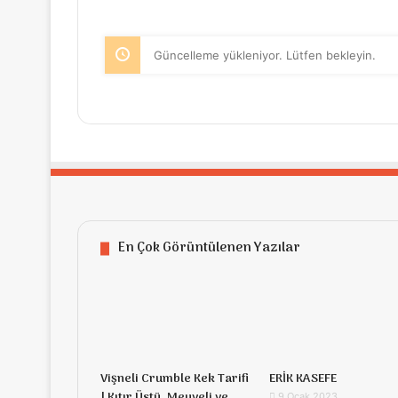
Güncelleme yükleniyor. Lütfen bekleyin.
En Çok Görüntülenen Yazılar
Vişneli Crumble Kek Tarifi
ERİK KASEFE
| Kıtır Üstü, Meyveli ve
9 Ocak 2023