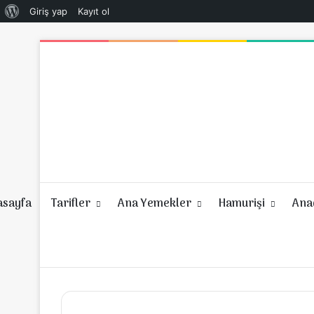
WordPress
Giriş yap
Kayıt ol
hakkında
asayfa
Tarifler
Ana Yemekler
Hamurişi
Anad