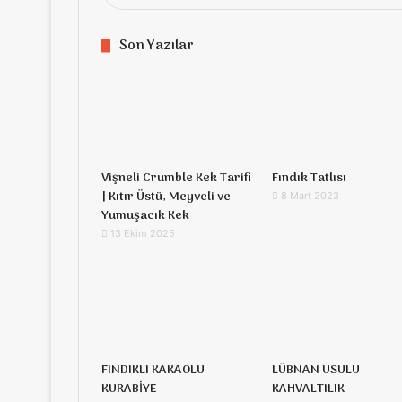
Son Yazılar
Vişneli Crumble Kek Tarifi
Fındık Tatlısı
| Kıtır Üstü, Meyveli ve
8 Mart 2023
Yumuşacık Kek
13 Ekim 2025
FINDIKLI KAKAOLU
LÜBNAN USULU
KURABİYE
KAHVALTILIK