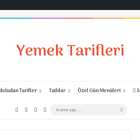
Yemek Tarifleri
oludan Tarifler
Tatlılar
Özel Gün Menüleri
S
Giriş Yap
Rastgele Makale
Kenar Bölmesi
Dış görünümü değiştir
Arama
yap
...