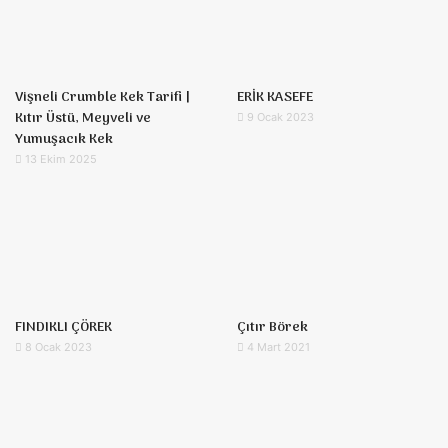
Vişneli Crumble Kek Tarifi |
ERİK KASEFE
Kıtır Üstü, Meyveli ve
9 Ocak 2023
Yumuşacık Kek
13 Ekim 2025
FINDIKLI ÇÖREK
Çıtır Börek
8 Ocak 2023
4 Mart 2021