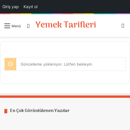
Giriş yap
Kayıt ol
Yemek Tarifleri
A
Giriş Yap
Menü
Güncelleme yükleniyor. Lütfen bekleyin.
En Çok Görüntülenen Yazılar