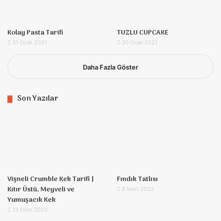
Kolay Pasta Tarifi
TUZLU CUPCAKE
31 Ocak 2021
30 Ocak 2021
Daha Fazla Göster
Son Yazılar
Vişneli Crumble Kek Tarifi |
Fındık Tatlısı
Kıtır Üstü, Meyveli ve
8 Mart 2023
Yumuşacık Kek
13 Ekim 2025